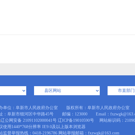
办单位：阜新市人民政府办公室 版权所有：阜新市人民政府办公室
址：阜新市细河区中华路45号 邮编：123000 Email：fxzwgk@163.
辽公网安备 21091102000041号
辽ICP备19010590号
网站标识码：210900
议使用1440*768分辨率 IE9.0及以上版本浏览器
站监督举报热线：0418-2196786 网站举报邮箱：fxzwgk@163.com