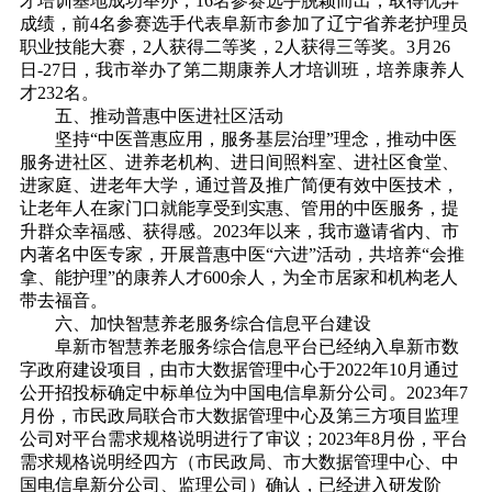
才培训基地成功举办，16名参赛选手脱颖而出，取得优异
成绩，前4名参赛选手代表阜新市参加了辽宁省养老护理员
职业技能大赛，2人获得二等奖，2人获得三等奖。3月26
日-27日，我市举办了第二期康养人才培训班，培养康养人
才232名。
五、
推动普惠中医进社区活动
坚持“中医普惠应用，服务基层治理”理念，推动中医
服务进社区、进养老机构、进日间照料室、进社区食堂、
进家庭、进老年大学，通过普及推广简便有效中医技术，
让老年人在家门口就能享受到实惠、管用的中医服务，提
升群众幸福感、获得感。2023年以来，我市邀请省内、市
内著名中医专家，开展普惠中医“六进”活动，共培养“会推
拿、能护理”的康养人才600余人，为全市居家和机构老人
带去福音。
六、
加快智慧养老服务综合信息平台建设
阜新市智慧养老服务综合信息平台已经纳入阜新市数
字政府建设项目，由市大数据管理中心于2022年10月通过
公开招投标确定中标单位为中国电信阜新分公司。2023年7
月份，市民政局联合市大数据管理中心及第三方项目监理
公司对平台需求规格说明进行了审议；2023年8月份，平台
需求规格说明经四方（市民政局、市大数据管理中心、中
国电信阜新分公司、监理公司）确认，已经进入研发阶