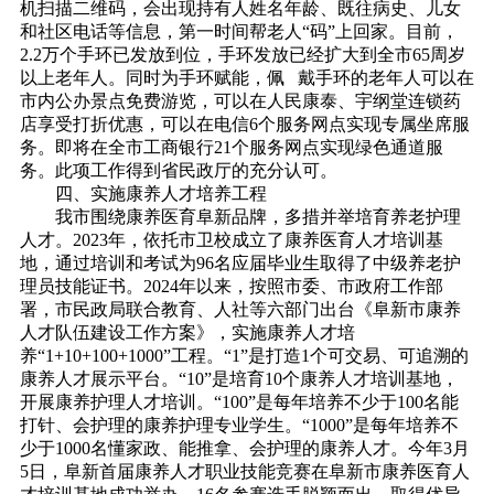
机扫描二维码，会出现持有人姓名年龄、既往病史、儿女
和社区电话等信息，第一时间帮老人“码”上回家。目前，
2.2万个手环已发放到位，手环发放已经扩大到全市65周岁
以上老年人。同时为手环赋能，佩 戴手环的老年人可以在
市内公办景点免费游览，可以在人民康泰、宇纲堂连锁药
店享受打折优惠，可以在电信6个服务网点实现专属坐席服
务。即将在全市工商银行21个服务网点实现绿色通道服
务。此项工作得到省民政厅的充分认可。
四、
实施康养人才培养工程
我市围绕康养医育阜新品牌，多措并举培育养老护理
人才。2023年，依托市卫校成立了康养医育人才培训基
地，通过培训和考试为96名应届毕业生取得了中级养老护
理员技能证书。2024年以来，按照市委、市政府工作部
署，市民政局联合教育、人社等六部门出台《阜新市康养
人才队伍建设工作方案》，实施康养人才培
养“1+10+100+1000”工程。“1”是打造1个可交易、可追溯的
康养人才展示平台。“10”是培育10个康养人才培训基地，
开展康养护理人才培训。“100”是每年培养不少于100名能
打针、会护理的康养护理专业学生。“1000”是每年培养不
少于1000名懂家政、能推拿、会护理的康养人才。今年3月
5日，阜新首届康养人才职业技能竞赛在阜新市康养医育人