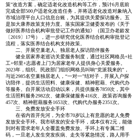
策”改造方案，确定适老化改造机构等工作，预计6月底前
完成全部500户适老化改造任务，并将适老化改造对象纳入
市域治理平台人口信息台账，为其提供关爱探访服务。五
是加大康养政策支持力度。落实国家卫健委发布的《关于
做好医养结合机构审批登记工作的通知》（国卫办老龄发
〔2019〕17号），进一步研究优化医养结合机构审批登记
流程，落实医养结合机构支持政策。
二、
开展空巢老人、独居老人探访陪伴服务
健全居家养老巡访关爱服务制度，通过社区网格员+社
工+邻里+志愿者上门为居家老年人提供身心关爱服务。
2023年，组织、民政部门组织网格员叫响“党派我来的”，
与近2985名空巢独居老人，“一对一”结对子，开展入户探
访陪伴，提供生活照料、健康保健、精神慰藉、代购代办
等服务。自开展活动启动以来，共提供服务7859次，其中
生活照料服务2982次、健康保健服务416次、政策咨询服务
457次、精神慰藉服务1653次、代购代办服务2351次。
三、
免费发放安全手环
在省内首开先河，为全市70岁以上有意愿的老人免费
发放安全手环。我市研发的安全手环，成本仅有2元，能做
到对有需求老年人全覆盖免费发放。手环上有专属二维
码，一旦老人发生突发疾病、走失等紧急情况，路人用手