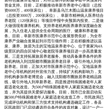
装特色健康养老项目，对符合条件的积极争取中央预算内
资金支持。目前，正积极推动阜新市养老中心项目（总投
资6000万，400张床位）、阜新县乌兰木图山温泉康养项目
（总投资3000万，200张床位）、阜新市精神病人医养结合
养老院（120张床位）等项目申报中央预算内投资。二是做
大做强现有康养机构。支持养老机构医养康养深度融合发
展，为入住老人提供全生命周期的医疗、健康和养老服
务。目前，阜新市医康养示范中心发展形势良好，为全市
康养产业融合发展起到示范引领作用；正在积极推进以温
泉、康养、旅居为主的宝地温泉养老中心、位于黄家沟4A
级景区的四合区域中心敬老院等康养项目进一步高质量发
展。三是支持拓展旅居养老服务。推动具备康养条件的养
老机构纳入到沈阳都市圈旅居养老目录，吸引外地人到阜
新养老。目前，正加大对市医康养示范中心、宝地温泉养
老中心等机构的对外宣传力度，持续扩大机构影响力，支
持机构参加养老博览会，融入沈阳都市圈旅居养老精品路
线，吸引外地人到阜新养老。四是推进特殊困难老年人家
庭适老化改造。为500户特殊困难老年人家庭实施适老化改
造，并为其提供关爱探访服务。目前，我市已全面启动实
施500户特殊困难老年人家庭适老化改造工作，市民政局已
完成评估机构和第三方技术支持机构遴选确定工作，各县
区民政部门已启动遴选符合条件的改造对象，设计“一户一