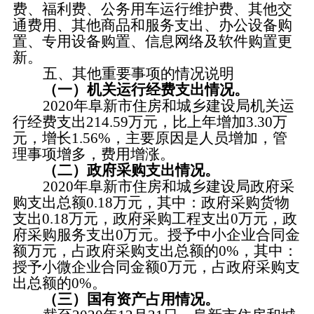
费、福利费、公务用车运行维护费、其他交
通费用、其他商品和服务支出、办公设备购
置、专用设备购置、信息网络及软件购置更
新。
五、其他重要事项的情况说明
（一）机关运行经费支出情况。
2020年阜新市
住房和城乡建设
局机关运
行经费支出
214.59
万元，比上年增加
3.30
万
元，增长
1.56
%，主要原因是人员增加，管
理事项增多，费用增涨。
（二）政府采购支出情况。
2020年阜新市
住房和城乡建设
局政府采
购支出总额
0.18
万元，其中：政府采购货物
支出
0.18
万元，政府采购工程支出
0
万元，政
府采购服务支出
0
万元。授予中小企业合同金
额万元，占政府采购支出总额的
0
%，其中：
授予小微企业合同金额
0
万元，占政府采购支
出总额的
0
%。
（三）国有资产占用情况。