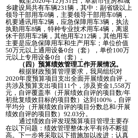
截至
2020年12月31日，阜新市
住房和城
乡建设局
共有车辆
231
辆，其中：副省级以上
领导干部用车
0
辆，主要领导干部用车
0
辆，
机要通讯用车
2
辆，应急保障用车
3
辆，执法
执勤用车
8
辆，特种专业技术用车
4
辆，离退
休干部用车
2
辆，其他用车
212
辆，
其他用车
主要是应急保障用车
和生产用车
；
单位价值
50万元以上通用设备
0
台（套），单价
100万
元以上专用设备
0
台（套）。
（四）预算绩效管理工作开展情况。
根据财政预算管理要求，我
局
组织对
2020年度预算项目支出全面开展绩效自评，
共涉及预算支出项目
11
个，涉及资金
1,558
万
元，自评覆盖率（开展绩效自评的项目数
/年
初批复绩效目标的项目数）达到
100
%，自评
平均分（开展绩效自评的项目分数总和/开展
绩效自评的项目数）
92.03
分。
通过绩效自评发现预算项目管理主要存
在以下问题：
绩效管理整体水平有待不断提
高
。下一步将采取以下措施加以改进：
认真