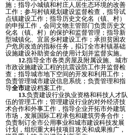
施；指导小城镇和村庄人居生态环境的改善
工作；参与村镇规划建设监督检查，指导试
点镇建设工作；指导历史文化名（镇、村）
的申报工作，会同文物主管部门负责历史文
化名（镇、村）的保护和监督管理；指导新
型城镇化、宜居乡村建设工作；承担贫困农
户危房改造的指标任务，拟订全市村镇基础
设施建设补助资金的使用计划并监督实施。
12.
指导全市各类房屋及附属设施、城市
市政设施建设工程的抗震设防工作并监督检
查；指导城市地下空间的开发和利用工作；
负责管理城市建设信息系统；负责管理和指
导
全市
建设档案工作。
13.
负责建设行业执业资格和科技人才队
伍的管理工作；管理建设行业的对外经济技
术合作和外事工作，指导企业开拓市外建筑
市场，发展国际工程承包和建筑劳务合作；
负责制订全市
公用事业和城市建设
科技发展
计划，组织重大科技项目攻关和成果推广，