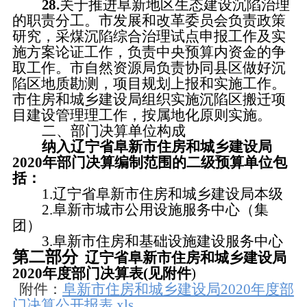
2
8.
关于推进阜新地区生态建设沉陷治理
的职责分工。市发展和改革委员会负责政策
研究，采煤沉陷综合治理试点申报工作及实
施方案论证工作，负责中央预算内资金的争
取工作。市自然资源局负责协同县区做好沉
陷区地质勘测，项目规划上报和实施工作。
市住房和城乡建设局组织实施沉陷区搬迁项
目建设管理理工作，按属地化原则实施。
二、部门决算单位构成
纳入辽宁省
阜新市
住房和城乡建设
局
2020年部门决算编制范围的二级预算单位包
括：
1.辽宁省阜新市
住房和城乡建设
局本级
2.
阜新市城市公用设施服务中心（集
团）
3.阜新市住房和基础设施建设服务中心
第二部分
辽宁省阜新市
住房和城乡建设
局
2020年度部门决算表(见附件
)
附件：
阜新市住房和城乡建设局2020年度部
门决算公开报表.xls