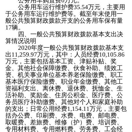
公务用车购置费
0
万元。
公务用车运行维护费
35.54
万元，主要用
于公务用车运行维护费等。
截至年末使用一
般公共预算财政拨款开支的公务用车保有量
17
辆。
四、一般公共预算财政拨款基本支出决
算情况说明
2020年度一般公共预算财政拨款基本支
出
11,259.97
万元，其中：人员经费
10
,
105.86
万元，主要包括基本工资、津贴补贴、奖
金、其他社会保障缴费、
伙食补助
、
绩效工
资
、机关事业单位基本养老保险缴费、
职工
基本医疗保险缴费
、
职业年金缴费
、其他工
资福利支出、离休费、退休费、抚恤金、生
活补助、奖励金、住房公积金、
医疗费
、
公
务员医疗补助缴费
、其他对个人和家庭补助
的支出；日常公用经费
1
,
154.11万元，主要包
括办公费、印刷费、水费、电费、邮电费、
取暖费、差旅费、维修（护）费、培训费、
专用材料费
、
专用燃料费
、劳务费、工会经