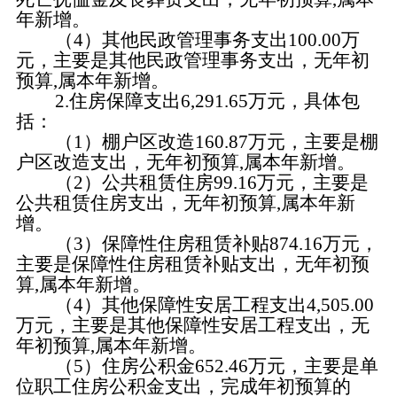
年新增
。
（
4
）
其他民政管理事务支出
100.00万
元，
主要是
其他民政管理事务
支出，
无年初
预算
,属本年新增
。
2
.住房保障支出6
,
291.65万元，具体包
括：
（
1
）棚户区改造
160.87
万元，主要是
棚
户区改造
支出，
无年初预算
,属本年新增
。
（
2
）公共租赁住房
99.16
万元，主要是
公共租赁住房
支出，
无年初预算
,属本年新
增
。
（
3
）保障性住房租赁补贴
874.16
万元，
主要是
保障性住房租赁补贴
支出，
无年
初预
算
,属本年新增
。
（
4
）其他保障性安居工程支出
4
,
505
.00
万元，主要是
其他
保障性安居工程
支出，
无
年初预算
,属本年新增
。
（
5
）
住房公积金
652.46万元，
主要是
单
位职工
住房公积金支出，
完成年初预算的