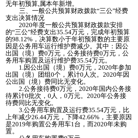
无年初预算
,属本年新增。
三、一般公共预算财政拨款
“三公”经费
支出决算情况
2020年度一般公共预算财政拨款安排
的“三公”经费支出
35.54
万元，完成年初预算
的
98.12
%，决算数小于年初预算数的主要原
因是公务用车运行维护费
减少
。其中：因公
出国（境）费
0
万元，公务接待费
0
万元，公
务用车购置及运行维护费
35.54
万元。
1.因公出国（境）费
0
万元，
2020年参加
出国（境）团组
0
个，累计
0
人次。
20
20
年因
公出国（境）费
同
比
无变化
。
2.公务接待费
0
万元，
2020年国内公务接
待累计
0
批次，
0
人，
0
万元。
2020年公务接
待费
同
比
无变化
。
3.公务用车购置及运行费
35.54
万元，比
上年减少
26.44
万元，下降
42.66
%，
主要
原因
是
2019年购置公务用车1台
，而
2020年未购
置
。