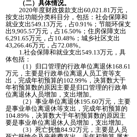
（二）具体情况。
2020年度财政拨款支出60
,
021.81万元，
按支出功能分类科目分，包括：社会保障和
就业支出
549.13
万元，占
0.91
%；节能环保支
出9
,
905.57万元，占
16.50
%；住房保障支出
6
,
291.65万元，占
10.48
%；
城乡社区支出
43
,
266.46
万元，占
72.08
%
。
1
.社会保障和就业支出
549.13
万元，具
体包括：
（
1）归口管理的行政单位离退休168.61
万元，
主要是
行政单位离退人员工资
等支
出，
完成年初预算的
102.99
%，决算数大于
年初预算数的原因主要是归口管理的行政单
位离退休人员增加，支出增加。
（
2）事业单位离退休195.6
0
万元，
主要
是事业单位离退休等支出
，完成年初预算的
104.89
%，决算数大于年初预算数的原因主
要是事业单位离退休人员增加，支出增加。
（
3
）死亡抚恤
84.92万元，主要是人员
死亡抚恤金及丧葬费支出，
无年初预算
,属本