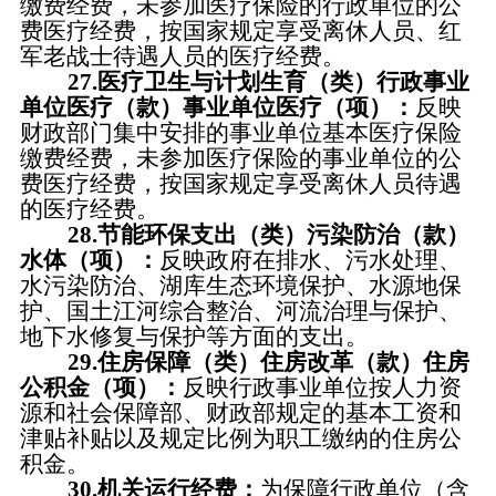
缴费经费，未参加医疗保险的行政单位的公
费医疗经费，按国家规定享受离休人员、红
军老战士待遇人员的医疗经费。
27.医疗卫生与计划生育（类）行政事业
单位医疗（款）事业单位医疗（项）：
反映
财政部门集中安排的事业单位基本医疗保险
缴费经费，未参加医疗保险的事业单位的公
费医疗经费，按国家规定享受离休人员待遇
的医疗经费。
28.节能环保支出（类）污染防治（款）
水体（项）：
反映政府在排水、污水处理、
水污染防治、湖库生态环境保护、水源地保
护、国土江河综合整治、河流治理与保护、
地下水修复与保护等方面的支出。
29
.住房保障（类）住房改革（款）住房
公积金（项）：
反映行政事业单位按人力资
源和社会保障部、财政部规定的基本工资和
津贴补贴以及规定比例为职工缴纳的住房公
积金。
3
0
.机关运行经费：
为保障行政单位（含