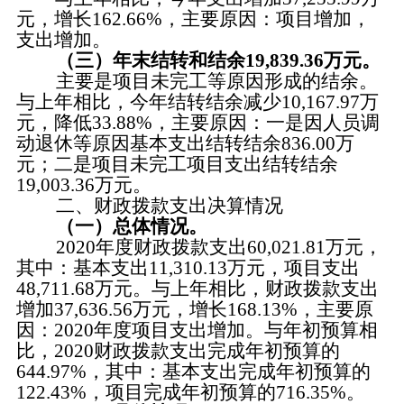
元，增长
162.66
%，主要原因：
项目增加，
支出增加
。
（三）年末结转和结余
19
,
839.36万元。
主要是项目未完工等原因形成的结余。
与上
年相比，今年结转结余减少
10,167.97
万
元，降低
33.88
%，
主要原因：一是
因人员调
动退休等原因基本支出结转结余
836.00
万
元
；二是
项目未完工项目支出结转结余
19,003.36
万元。
二、财政拨款支出决算情况
（一）总体情况。
2020年度财政拨款支出60
,
021.81万元，
其中：基本支出
11,310.13
万元，项目支出
48,711.68
万元。与上年相比，财政拨款支出
增加
37,636.56
万元，增长
168.13
%，
主要原
因：
20
20
年度项目支出
增加
。与年初预算相
比，
2020财政拨款支出完成年初预算的
644.97
%，其中：基本支出完成年初预算的
122.43
%，项目完成年初预算的
716.35
%。