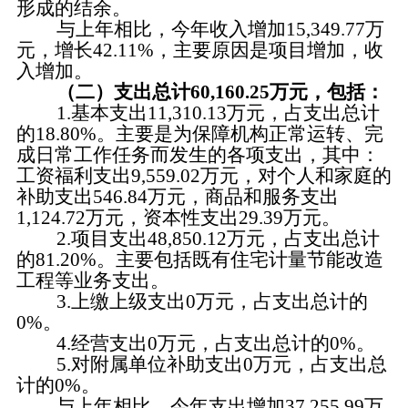
形成的结余。
与上年相比，今年收入增加
15,349.77
万
元，增长
42.11
%，主要原
因是项目增加，收
入增加
。
（二）支出总计
60,160.25
万元，包括：
1.基本支出11
,
310.13万元，占支出总计
的
18.80
%。主要是为保障机构正常运转、完
成日常工作任务而发生的各项支出，其中：
工资福利支出9
,
559.02万元，对个人和家庭的
补助支出546.84万元，商品和服务支出
1
,
124.72万元，
资本性支出
29.39
万元
。
2.项目支出48
,
850.12万元，占支出总计
的
81.20
%。主要包括既有住宅计量节能改造
工程等业务支出。
3.上缴上级支出
0
万元，占支出总计的
0
%。
4.经营支出
0
万元，占支出总计的
0
%。
5.对附属单位补助支出
0
万元，占支出总
计的
0
%。
与上年相比，今年支出增加
37,255.99
万