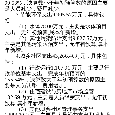
99.53
%，决算数小于年初预算数的原因主要
是
人员减少，费用减少
。
3.
节能环保支出
9
,
905.57万元
，
具体包
括：
（
1
）水体
78.00
万元，主要是
水体项目
支出，
无
年初预算
,属本年新增
。
（
2
）其他污染防治支出
9
,
827.57
万元
，
主要是
其他污染防治
支出，
无
年初预算
,属本
年新增
。
4.
城乡社区支出
43
,
266.46
万元，具体包
括：
（
1）行政运行1,167.91 万元，主要是行
政单位基本支出，完成年初预算的
155.54%，决算数大于年初预算数的原因主
要是人员调整，费用增加。
（
2）住宅建设与房地产市场监管
182.69 万元，主要是人员经费支出，无年初
预算,属本年新增。
（
3）其他城乡社区管理事务支出