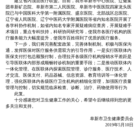
建立省内顶层医疗联盟。目前，我市阜新市中心医院、辽健集
团阜新矿总院、阜新市第二人民医院、阜新市中医医院四家龙头医
院已与中国医科大学第一附属医院、盛京医院、北部战区总医院、
辽宁省人民医院、辽宁中医药大学附属医院等省内知名医院开展了
各学科协作机制，如省内知名专家开展疑难病症查房，开展疑难手
术项目，重点专科扶持，科研协同研究等，使我市各医疗机构的医
疗服务能力大幅度提升，使我市百姓得到了优质的医疗服务。
下一步，我们将完善配套政策，完善体制机制。积极与医保沟
通，发挥医保对医疗服务供需双方的引导作用，一是实行医联体内
医保支付打包总额预付制，合理拉开各级医疗机构报销水平差距是
引导医联体内部形成顺畅转诊机制的重要手段；二是推动医联体内
一体化管理。在医联体内探索医院管理、诊疗服务、医疗技术、人
才交流、医保支付、药品器械、信息资源、教育培训等一体化管
理，强化医联体内各级医疗卫生机构的精细化管理，加强医疗质量
管理与控制，切实规范临床检查、诊断、治疗、药物使用等行为
此复。
十分感谢您对卫生健康工作的关心，希望今后继续得到您的更
多关注和支持。
阜新市卫生健康委员会
2019年5月10日