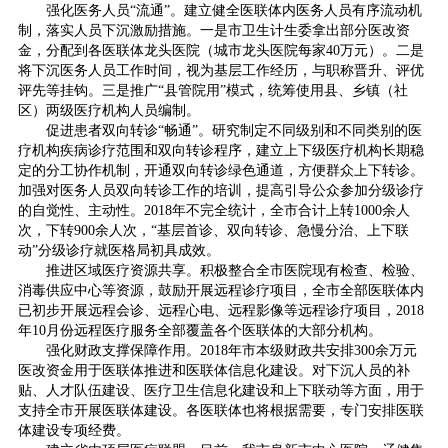
强化医务人员“流通”。建立健全医联体内医务人员有序流动机
制，落实人员下沉激励措施。一是市卫生计生委拿出部分医改资
金，分配到各医联体龙头医院（城市龙头医院每家40万元）。二是
将下沉医务人员工作时间，视为基层工作经历，与职称晋升、评优
评先等挂钩。三是推广“县管院用”模式，统筹使用县、乡镇（社
区）两级医疗机构人员编制。
促进患者双向转诊“畅通”。研究制定不同级别和不同类别的医
疗机构疾病诊疗范围和双向转诊程序，建立上下级医疗机构长期稳
定的分工协作机制，开通双向转诊绿色通道，方便群众上下转诊。
加强对医务人员双向转诊工作的培训，提高引导公众参加分级诊疗
的自觉性、主动性。2018年不完全统计，全市合计上转1000余人
次，下转900余人次，“基层首诊、双向转诊、急慢分治、上下联
动”分级诊疗就医格局初具成效。
推进区域医疗资源共享。积极整合全市医院现有检查、检验、
消毒供应中心等资源，鼓励开展远程诊疗项目，全市全部医联体内
已初步开展远程会诊、远程心电、远程影像等远程诊疗项目，2018
年10月份远程医疗服务全部覆盖各个医联体的大部分机构。
强化财政支撑保障作用。2018年市本级财政共安排300余万元
医改资金用于医联体推进和医联体信息化建设。对下沉人员的补
贴、人才队伍建设、医疗卫生信息化建设和上下联动等方面，用于
支持全市开展医联体建设。各医联体也将根据需要，专门安排医联
体建设专项经费。