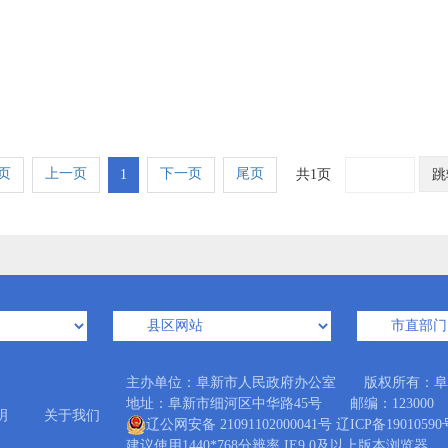
页
上一页
下一页
尾页
1
共1页
跳
主办单位：阜新市人民政府办公室 版权所有：阜
地址：阜新市细河区中华路45号 邮编：123000 Emai
明
关于我们
辽公网安备 21091102000041号
辽ICP备19010590
建议使用1440*768分辨率 IE9.0及以上版本浏览器