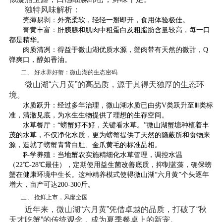
‌
独特风味解析：
‌
壳薄易剥
‌：外壳柔软，轻轻一掰即开，食用体验极佳。
‌
膏黄丰富
‌：肝胰腺和肌肉中粗蛋白及粗脂肪含量较高，每一口
都是精华。
‌
肉质清冽
‌：得益于微山湖优质水源，蟹肉带有天然的微甜，Q
弹爽口，醇如香油。
二、 好水养好蟹：微山湖的生态密码
微山湖“六月黄”的高品质，源于其得天独厚的生态环
境。
‌
水质跃升
‌：经过多年治理，微山湖水质已由劣V类跃升至Ⅲ类标
准，清澈见底，为水生生物提供了理想的生存空间。
‌
水草餐厅
‌：“螃蟹好不好，关键看水草。”微山湖蟹塘种植着丰
茂的水草，不仅净化水质，更为螃蟹提供了天然的隐蔽所和食物来
源，造就了螃蟹青背白肚、金爪黄毛的标准品相。
‌
科学养殖
‌：当地蟹农实施精细化水草管理，调控水温
（22℃-28℃最佳），定期使用益生菌改善底质，抑制蓝藻，确保螃
蟹在健康环境中生长。这种精养模式使得微山湖“六月黄”个头逐年
增大，亩产可达200-300斤。
三、 抢鲜上市，风靡全国
近年来，微山湖“六月黄”凭借卓越的品质，打破了“秋
天才吃蟹”的传统观念，成为夏季餐桌上的新宠。