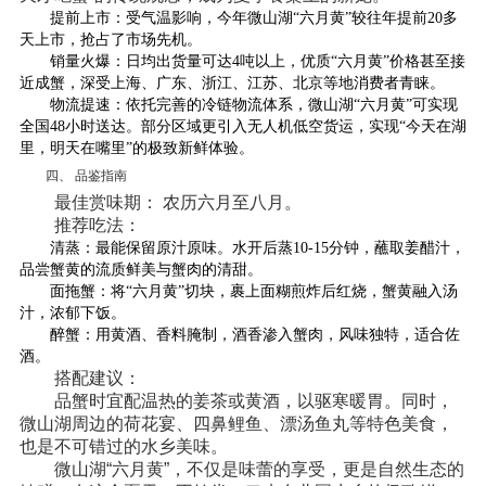
‌
提前上市
‌：受气温影响，今年微山湖“六月黄”较往年提前20多
天上市，抢占了市场先机。
‌
销量火爆
‌：日均出货量可达4吨以上，优质“六月黄”价格甚至接
近成蟹，深受上海、广东、浙江、江苏、北京等地消费者青睐。
‌
物流提速
‌：依托完善的冷链物流体系，微山湖“六月黄”可实现
全国48小时送达。部分区域更引入无人机低空货运，实现“今天在湖
里，明天在嘴里”的极致新鲜体验。
四、 品鉴指南
‌
最佳赏味期：
‌ 农历六月至八月。
‌
推荐吃法：
‌
清蒸
‌：最能保留原汁原味。水开后蒸10-15分钟，蘸取姜醋汁，
品尝蟹黄的流质鲜美与蟹肉的清甜。
‌
面拖蟹
‌：将“六月黄”切块，裹上面糊煎炸后红烧，蟹黄融入汤
汁，浓郁下饭。
‌
醉蟹
‌：用黄酒、香料腌制，酒香渗入蟹肉，风味独特，适合佐
酒。
‌
搭配建议：
品蟹时宜配温热的姜茶或黄酒，以驱寒暖胃。同时，
微山湖周边的荷花宴、四鼻鲤鱼、漂汤鱼丸等特色美食，
也是不可错过的水乡美味。
‌
微山湖“六月黄”，不仅是味蕾的享受，更是自然生态的