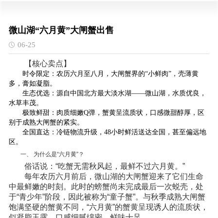
微山湖“六月黄”大闸蟹出售
06-25
【核心卖点】
‌
时令限定
‌：农历六月至八月，大闸蟹界的“小鲜肉”，壳薄黄
多，膏如凝脂。
‌
生态优选
‌：源自中国北方最大淡水湖——微山湖，水质优良，
水草丰茂。
‌
极致鲜甜
‌：肉质细嫩Q弹，蟹黄呈流质状，口感微甜醇厚，区
别于成熟大闸蟹的紧实。
‌
全国直达
‌：冷链物流升级，48小时鲜活送达全国，甚至偏远地
区。
一、 为什么是“六月黄”？
俗话说：“吃蟹无需秋风起，最鲜不过六月黄。”
每年农历六月前后，微山湖的大闸蟹迎来了它们生命
中最鲜嫩的时刻。此时的螃蟹尚未完成最后一次蜕壳，处
于“青少年”阶段，因此被称为“童子蟹”。与秋季成熟大闸蟹
饱满坚硬的蟹黄不同，“六月黄”的蟹黄呈现诱人的流质状，
似凝脂玉露，口感细腻绵密，鲜味十足。