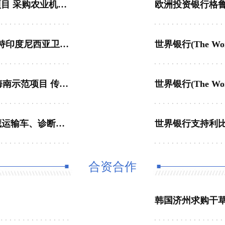
世界银行支持埃塞俄比亚就业教育与技能提升项目 采购农业机械设备、农产品加工设备 发布招标！
欧洲投资银行格鲁
伊斯兰开发银行(Islamic Development Bank) 支持印度尼西亚卫生系统强化项目 数字病理切片扫描仪采购 发布招标！
世界银行(The World Bank) 支持全球“全健康”海南示范项目 传染病监测检测能力提升设备采购 发布招标
联合国项目事务署为建立UN Web Buy Plus 冷藏运输车、诊断诊疗车(3+1+1)年长期供货协议发布招标
合资合作
韩国济州求购干