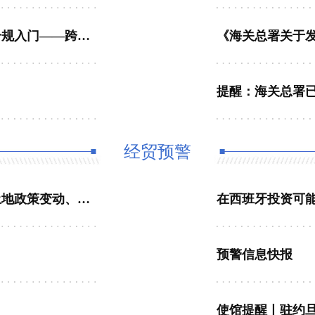
《跨境电商出海合规指南》系列专题第一期：合规入门——跨境电商出口合规“总纲”
》
提醒：海关总署
经贸预警
出海越南风险：原产地核查、劳工监管升级、土地政策变动、环保突击检查
在西班牙投资可
预警信息快报
使馆提醒丨驻约