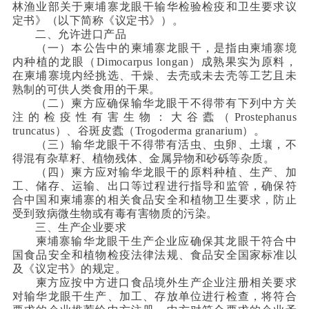
林渔业部关于柬埔寨龙眼干输华检验检疫和卫生要求议
定书》（以下简称《议定书》）。
二、允许进口产品
（一）本公告中的柬埔寨龙眼干，是指由柬埔寨境
内种植的龙眼（Dimocarpus longan）成熟果实为原料，
在柬埔寨境内经挑选、干燥、去壳或未去壳等工艺且未
熟制的可供人类食用的干果。
（二）柬方应确保输华龙眼干不得带有下列中方关
注的检疫性有害生物：大谷蠹（Prostephanus
truncatus）、谷斑皮蠹（Trogoderma granarium）。
（三）输华龙眼干不得带有活虫、虫卵、土壤，不
得混有杂草籽、植物残体、金属异物和砂砾等杂质。
（四）柬方应对输华龙眼干的原料种植、生产、加
工、储存、运输、出口等过程进行指导和监管，确保符
合中国和柬埔寨的相关食品安全和植物卫生要求，防止
受到致病微生物或有毒有害物质的污染。
三、生产企业要求
柬埔寨输华龙眼干生产企业应确保其龙眼干符合中
国食品安全和植物检疫法律法规、食品安全国家标准以
及《议定书》的规定。
柬方应按中方进口食品境外生产企业注册相关要求
对输华龙眼干生产、加工、存放单位进行检查，将符合