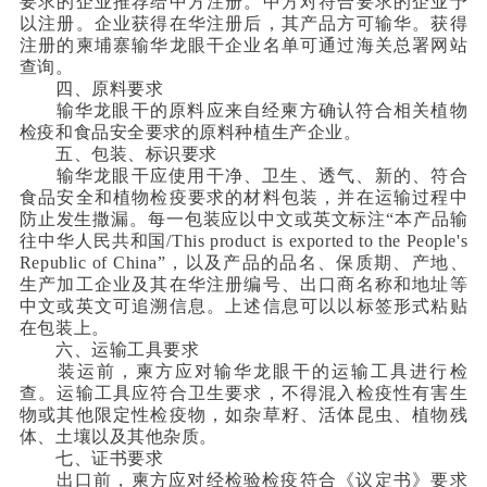
要求的企业推荐给中方注册。中方对符合要求的企业予
以注册。企业获得在华注册后，其产品方可输华。获得
注册的柬埔寨输华龙眼干企业名单可通过海关总署网站
查询。
四、原料要求
输华龙眼干的原料应来自经柬方确认符合相关植物
检疫和食品安全要求的原料种植生产企业。
五、包装、标识要求
输华龙眼干应使用干净、卫生、透气、新的、符合
食品安全和植物检疫要求的材料包装，并在运输过程中
防止发生撒漏。每一包装应以中文或英文标注“本产品输
往中华人民共和国/This product is exported to the People's
Republic of China”，以及产品的品名、保质期、产地、
生产加工企业及其在华注册编号、出口商名称和地址等
中文或英文可追溯信息。上述信息可以以标签形式粘贴
在包装上。
六、运输工具要求
装运前，柬方应对输华龙眼干的运输工具进行检
查。运输工具应符合卫生要求，不得混入检疫性有害生
物或其他限定性检疫物，如杂草籽、活体昆虫、植物残
体、土壤以及其他杂质。
七、证书要求
出口前，柬方应对经检验检疫符合《议定书》要求