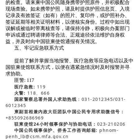
的检查。请来柬中国公民随身携带护照原件，并积极配合
现场查验。如未携带护照，请及时提供护照信息页、入境
记录及有效签证（如有）的照片、复印件，或护照补办、
签证延期等相关证明材料，以便核实身份。过程中如出现
误解或被临时带离核查等，请保持冷静，积极向办案部门
申诉或通过聘请律师等合法、正规途径依法维护自身权
益，并及时向中国驻柬使馆通报有关情况。
五、牢记应急联系方式
提前了解并掌握当地报警、医疗急救等应急电话以及中
国驻柬使馆联系方式，以便在遇紧急情况时及时报警并寻
求协助。
匪警: 117
医疗急救:
119
火警:
118、666
国家警察总署外国人求助热线
：
031-2012345/031-
6012345
柬副首相兼内政大臣团队中国公民专用求助微信号：
+855092686969
驻柬使馆24小时领事保护与协助电话：
023-210206
中国公民领事保护、侨务工作咨询邮箱:
phnom-
penh_lb@csm.mfa.gov.cn