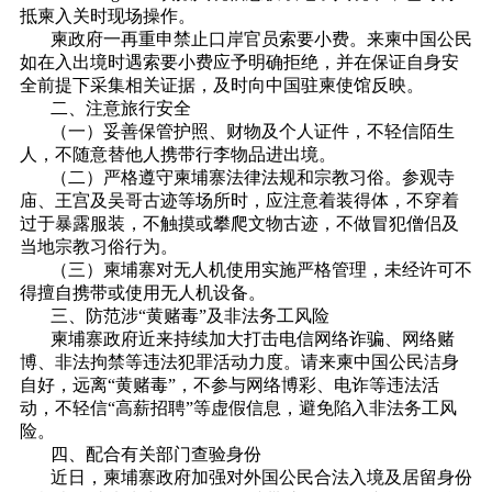
抵柬入关时现场操作。
柬政府一再重申禁止口岸官员索要小费。来柬中国公民
如在入出境时遇索要小费应予明确拒绝，并在保证自身安
全前提下采集相关证据，及时向中国驻柬使馆反映。
二、注意旅行安全
（一）妥善保管护照、财物及个人证件，不轻信陌生
人，不随意替他人携带行李物品进出境。
（二）严格遵守柬埔寨法律法规和宗教习俗。参观寺
庙、王宫及吴哥古迹等场所时，应注意着装得体，不穿着
过于暴露服装，不触摸或攀爬文物古迹，不做冒犯僧侣及
当地宗教习俗行为。
（三）柬埔寨对无人机使用实施严格管理，未经许可不
得擅自携带或使用无人机设备。
三、防范涉“黄赌毒”及非法务工风险
柬埔寨政府近来持续加大打击电信网络诈骗、网络赌
博、非法拘禁等违法犯罪活动力度。请来柬中国公民洁身
自好，远离“黄赌毒”，不参与网络博彩、电诈等违法活
动，不轻信“高薪招聘”等虚假信息，避免陷入非法务工风
险。
四、配合有关部门查验身份
近日，柬埔寨政府加强对外国公民合法入境及居留身份