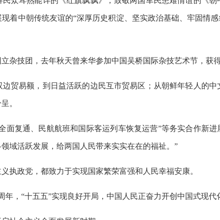
鲜民众耳熟能详的《红旗飘飘》，致敬两国军民患难情谊的《朝
现着中朝传统友谊的“深厚历史积淀、坚实政治基础、牢固情感
国立杂技团，去年秋天曾来华参加中国吴桥国际杂技艺术节，获
双边贸易额，到日益活跃的边民互市贸易区；从朝鲜年轻人的中
纷呈。
全面复通、民航航班和国际客运列车恢复运营”等务实合作新进
领域活跃发展，给两国人民带来实实在在的福祉。”
主义执政党，都致力于实现国家繁荣富强和人民幸福安康。
5周年，“十五五”实现良好开局，中国人民正奋力开创中国式现代