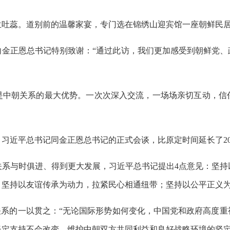
兰吐蕊。道别前的温馨家宴，专门选在锦绣山迎宾馆一座朝鲜民
向金正恩总书记特别致谢：“通过此访，我们更加感受到朝鲜党、
是中朝关系的最大优势。一次次深入交流，一场场亲切互动，信
。习近平总书记同金正恩总书记的正式会谈，比原定时间延长了2
关系与时俱进、得到更大发展，习近平总书记提出4点意见：坚持
；坚持以友谊传承为动力，拉紧民心相通纽带；坚持以公平正义
关系的一以贯之：“无论国际形势如何变化，中国党和政府高度
定支持不会改变，维护中朝双方共同利益和良好战略环境的坚定