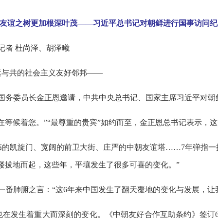
友谊之树更加根深叶茂——习近平总书记对朝鲜进行国事访问纪
记者 杜尚泽、胡泽曦
命运与共的社会主义友好邻邦——
、国务委员长金正恩邀请，中共中央总书记、国家主席习近平对
在等候着您。”“最尊重的贵宾”如约而至，金正恩总书记表示，这
伟的凯旋门、宽阔的前卫大街、庄严的中朝友谊塔……7年弹指一
楼拔地而起，这些年，平壤发生了很多可喜的变化。”
有一番肺腑之言：“这6年来中国发生了翻天覆地的变化与发展，让
也在发生着重大而深刻的变化。《中朝友好合作互助条约》签订6