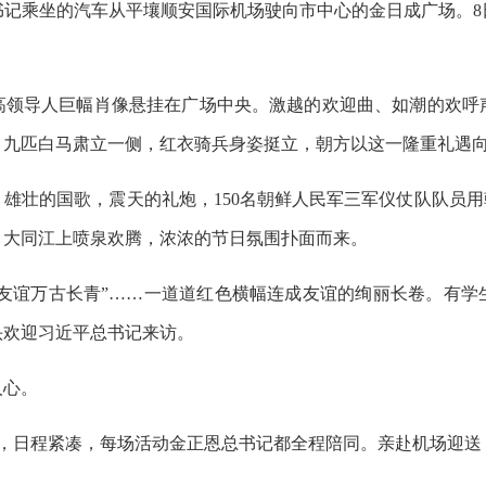
书记乘坐的汽车从平壤顺安国际机场驶向市中心的金日成广场。
高领导人巨幅肖像悬挂在广场中央。激越的欢迎曲、如潮的欢呼
。九匹白马肃立一侧，红衣骑兵身姿挺立，朝方以这一隆重礼遇
雄壮的国歌，震天的礼炮，150名朝鲜人民军三军仪仗队队员用
，大同江上喷泉欢腾，浓浓的节日氛围扑面而来。
中友谊万古长青”……一道道红色横幅连成友谊的绚丽长卷。有
头欢迎习近平总书记来访。
人心。
动，日程紧凑，每场活动金正恩总书记都全程陪同。亲赴机场迎