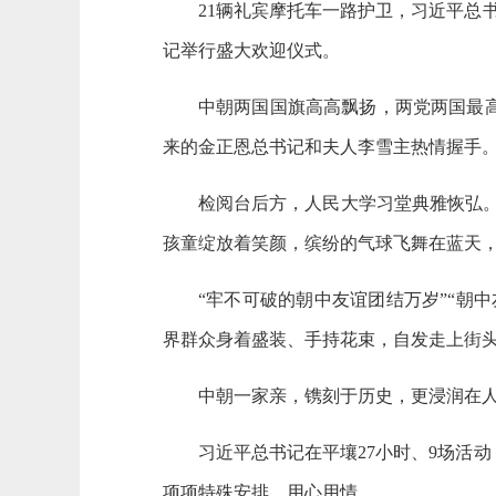
21辆礼宾摩托车一路护卫，习近平总
记举行盛大欢迎仪式。
中朝两国国旗高高飘扬，两党两国最
来的金正恩总书记和夫人李雪主热情握手
检阅台后方，人民大学习堂典雅恢弘。
孩童绽放着笑颜，缤纷的气球飞舞在蓝天
“牢不可破的朝中友谊团结万岁”“朝
界群众身着盛装、手持花束，自发走上街
中朝一家亲，镌刻于历史，更浸润在
习近平总书记在平壤27小时、9场活
项项特殊安排，用心用情。