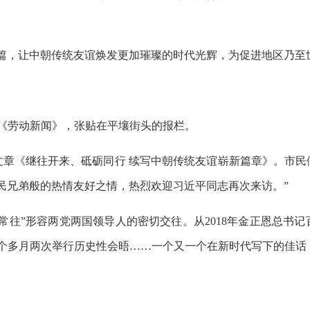
篇，让中朝传统友谊焕发更加璀璨的时代光辉，为促进地区乃至
《劳动新闻》，张贴在平壤街头的报栏。
文章《继往开来、砥砺同行 续写中朝传统友谊崭新篇章》。市民
民兄弟般的热情友好之情，热烈欢迎习近平同志再次来访。”
常往”形容两党两国领导人的密切交往。从2018年金正恩总书记
9个多月两次举行历史性会晤……一个又一个在新时代写下的佳话