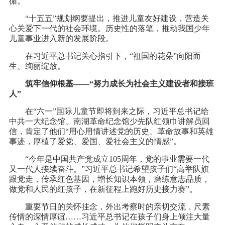
循。
“十五五”规划纲要提出，推进儿童友好建设，营造关
心关爱下一代的社会环境。历史性的落笔，推动我国少年
儿童事业进入新的发展阶段。
在习近平总书记关心指引下，“祖国的花朵”向阳而
生、绚丽绽放。
筑牢信仰根基——“努力成长为社会主义建设者和接班
人”
在“六一”国际儿童节即将到来之际，习近平总书记给
中共一大纪念馆、南湖革命纪念馆少先队红领巾讲解员回
信，肯定了他们“用心用情讲述党的历史、革命故事和英雄
事迹，厚植了爱党、爱国、爱社会主义的情感”。
“今年是中国共产党成立105周年，党的事业需要一代
又一代人接续奋斗。”习近平总书记希望孩子们“高举队旗
跟党走，传承红色基因，增长知识本领，磨练意志品质，
做党和人民的红孩子，在新征程上跑好历史接力赛”。
重要节日的关怀挂念，外出考察时的亲切交流，尺素
传情的深情厚谊……习近平总书记在孩子们身上倾注大量