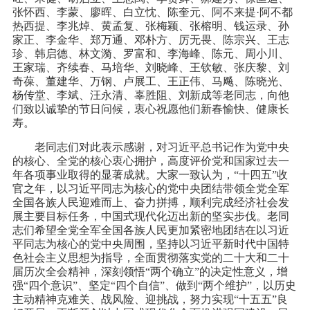
张怀西、李蒙、廖晖、白立忱、陈奎元、阿不来提·阿不都
热西提、李兆焯、黄孟复、张梅颖、张榕明、钱运录、孙
家正、李金华、郑万通、邓朴方、厉无畏、陈宗兴、王志
珍、韩启德、林文漪、罗富和、李海峰、陈元、周小川、
王家瑞、齐续春、马培华、刘晓峰、王钦敏、张庆黎、刘
奇葆、董建华、万钢、卢展工、王正伟、马飚、陈晓光、
杨传堂、李斌、汪永清、辜胜阻、刘新成等老同志，向他
们致以诚挚的节日问候，衷心祝愿他们新春愉快、健康长
寿。
老同志们对此表示感谢，对习近平总书记作为党中央
的核心、全党的核心衷心拥护，高度评价党和国家过去一
年各项事业取得的显著成就。大家一致认为，“十四五”收
官之年，以习近平同志为核心的党中央团结带领全党全军
全国各族人民迎难而上、奋力拼搏，顺利完成经济社会发
展主要目标任务，中国式现代化迈出新的坚实步伐。老同
志们希望全党全军全国各族人民更加紧密地团结在以习近
平同志为核心的党中央周围，坚持以习近平新时代中国特
色社会主义思想为指导，全面贯彻落实党的二十大和二十
届历次全会精神，深刻领悟“两个确立”的决定性意义，增
强“四个意识”、坚定“四个自信”、做到“两个维护”，以历史
主动精神克难关、战风险、迎挑战，努力实现“十五五”良