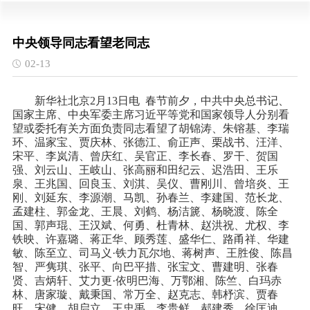
中央领导同志看望老同志
02-13
新华社北京2月13日电 春节前夕，中共中央总书记、
国家主席、中央军委主席习近平等党和国家领导人分别看
望或委托有关方面负责同志看望了胡锦涛、朱镕基、李瑞
环、温家宝、贾庆林、张德江、俞正声、栗战书、汪洋、
宋平、李岚清、曾庆红、吴官正、李长春、罗干、贺国
强、刘云山、王岐山、张高丽和田纪云、迟浩田、王乐
泉、王兆国、回良玉、刘淇、吴仪、曹刚川、曾培炎、王
刚、刘延东、李源潮、马凯、孙春兰、李建国、范长龙、
孟建柱、郭金龙、王晨、刘鹤、杨洁篪、杨晓渡、陈全
国、郭声琨、王汉斌、何勇、杜青林、赵洪祝、尤权、李
铁映、许嘉璐、蒋正华、顾秀莲、盛华仁、路甬祥、华建
敏、陈至立、司马义·铁力瓦尔地、蒋树声、王胜俊、陈昌
智、严隽琪、张平、向巴平措、张宝文、曹建明、张春
贤、吉炳轩、艾力更·依明巴海、万鄂湘、陈竺、白玛赤
林、唐家璇、戴秉国、常万全、赵克志、韩杼滨、贾春
旺、宋健、胡启立、王忠禹、李贵鲜、郝建秀、徐匡迪、