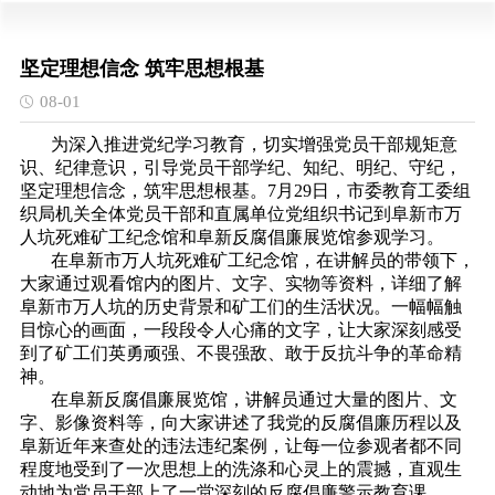
坚定理想信念 筑牢思想根基
08-01
为深入推进党纪学习教育，切实增强党员干部规矩意
识、纪律意识，引导党员干部学纪、知纪、明纪、守纪，
坚定理想信念，筑牢思想根基。7月29日，市委教育工委组
织局机关全体党员干部和直属单位党组织书记到阜新市万
人坑死难矿工纪念馆和阜新反腐倡廉展览馆参观学习。
在阜新市万人坑死难矿工纪念馆，在讲解员的带领下，
大家通过观看馆内的图片、文字、实物等资料，详细了解
阜新市万人坑的历史背景和矿工们的生活状况。一幅幅触
目惊心的画面，一段段令人心痛的文字，让大家深刻感受
到了矿工们英勇顽强、不畏强敌、敢于反抗斗争的革命精
神。
在阜新反腐倡廉展览馆，讲解员通过大量的图片、文
字、影像资料等，向大家讲述了我党的反腐倡廉历程以及
阜新近年来查处的违法违纪案例，让每一位参观者都不同
程度地受到了一次思想上的洗涤和心灵上的震撼，直观生
动地为党员干部上了一堂深刻的反腐倡廉警示教育课。