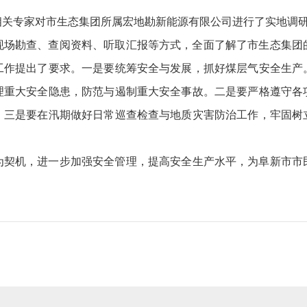
相关专家对
市
生态集团所属宏地勘新能源有限公司进行了实地
调
现场勘查、查阅资料、听取汇报等方式，全面了解了
市生态
集团
工作提出了要求
。
一是
要统筹安全与发展，抓好煤层气安全生产
理重大安全隐患，防范与遏制重大安全事故。
二
是要严格遵守各
。
三
是要在汛期做好日常巡查检查与地质灾害防治工作，牢固树
为契机，进一步加强安全管理，提高安全生产水平，为阜新市市