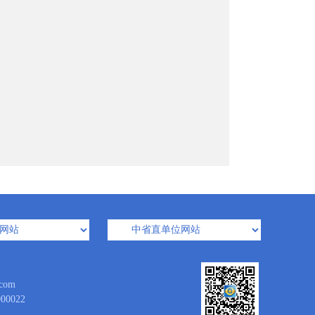
com
0022