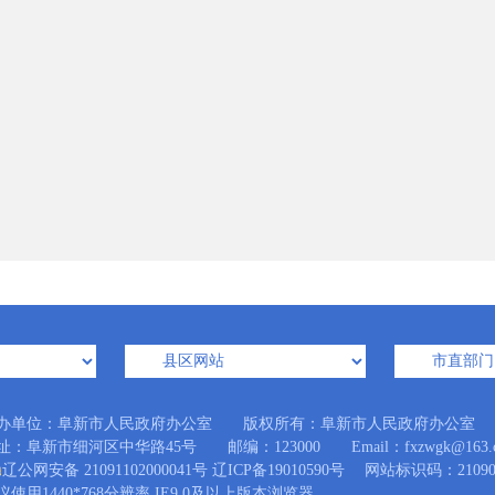
办单位：阜新市人民政府办公室 版权所有：阜新市人民政府办公室
址：阜新市细河区中华路45号 邮编：123000 Email：fxzwgk@163.
辽公网安备 21091102000041号
辽ICP备19010590号
网站标识码：210900
议使用1440*768分辨率 IE9.0及以上版本浏览器