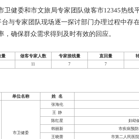
市卫健委和市文旅局专家团队做客市
12345热
热线平台与专家团队现场逐一探讨部门办理过程中存
率，确保群众需求得到及时有效的回应。
数量
做客专家人数
专家接线量
直回量
11
7
7
单位名称
姓
名
张海伦
王
静
陈红星
妇幼
韩丽新
市疾病预防
市卫健委
王晓蕾
市第二人民医