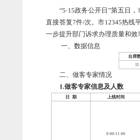
“5·15政务公开日”
第五日，
直接答复7件/次。
市
12345
一步提升部门诉求办理质量和效
一、数据信息
台席
11
二、做客专家情况
1.做客专家信息及人数
日
期
上线时间
9
:
0
0-11:
0
0