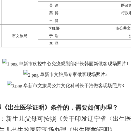
吴
迪
医政
蔡
博
行政
王
健
李红娜
市公共文
市文旅局
于
浩
李
晶
阜新市疾控中心免疫规划部部长韩丽新做客现场照片
1
阜新市文旅局专家做客现场照片
2
阜新市文旅局公共文化科科长于浩做客现场照片
3
理《出生医学证明》条件的，需要如何办理？
：新生儿父母可按照《关于印发辽宁省〈出生
到新生儿出生的医院现场办理《出生医学证明》。