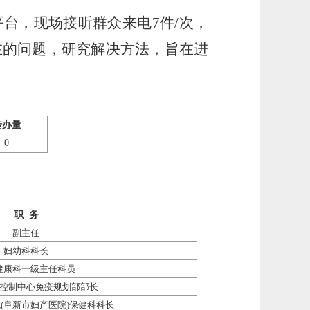
线平台，现场接听
群众来电
7件/次，
在的问题，研究解决方法，
旨在进
转办量
0
职
务
副主任
妇幼科科长
健康科一级主任科员
控制中心免疫规划部部长
院
(阜新市妇产医院)保健科科长