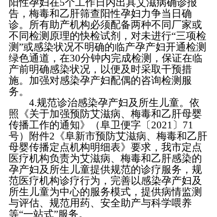
阳性孕妇在5个工作日内出具艾滋病确诊报
告，梅毒和乙肝筛查阳性孕妇力争当日确
诊。所有助产机构必须配备两种不同厂家或
不同检测原理的快检试剂，对未进行“三项检
测”或感染状况不明确的临产孕产妇开通检测
绿色通道，在30分钟内完成检测，保证在临
产前明确感染状况，以便及时采取干预措
施。加强对感染孕产妇配偶的咨询检测服
务。
4.规范诊治感染孕产妇及所生儿童。依
照《关于加强预防艾滋病、梅毒和乙肝母婴
传播工作的通知》（阜卫便字〔2021〕71
号）附件2《阜新市预防艾滋病、梅毒和乙肝
母婴传播定点机构明细表》要求，我市定点
医疗机构负责为艾滋病、梅毒和乙肝感染的
孕产妇及所生儿童提供规范的诊疗服务，规
范医疗机构诊疗行为，完善以感染孕产妇及
所生儿童为中心的服务模式，提供病情监测
与评估、规范用药、安全助产与科学喂养
等“一站式”服务。