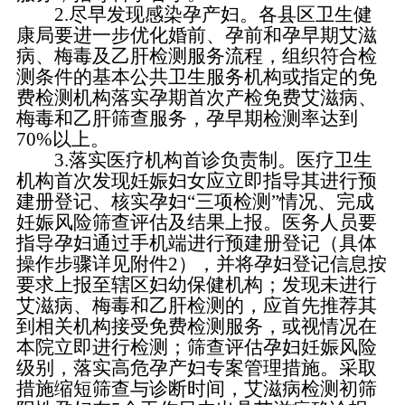
2.尽早发现感染孕产妇。各县区卫生健
康局要进一步优化婚前、孕前和孕早期艾滋
病、梅毒及乙肝检测服务流程，组织符合检
测条件的基本公共卫生服务机构或指定的免
费检测机构落实孕期首次产检免费艾滋病、
梅毒和乙肝筛查服务，孕早期检测率达到
70%以上。
3.落实医疗机构首诊负责制。医疗卫生
机构首次发现妊娠妇女应立即指导其进行预
建册登记、核实孕妇“三项检测”情况、完成
妊娠风险筛查评估及结果上报。医务人员要
指导孕妇通过手机端进行预建册登记（具体
操作步骤详见附件2），并将孕妇登记信息按
要求上报至辖区妇幼保健机构；发现未进行
艾滋病、梅毒和乙肝检测的，应首先推荐其
到相关机构接受免费检测服务，或视情况在
本院立即进行检测；筛查评估孕妇妊娠风险
级别，落实高危孕产妇专案管理措施。采取
措施缩短筛查与诊断时间，艾滋病检测初筛