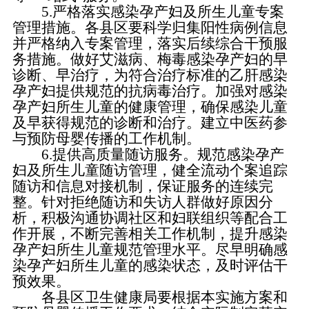
5.严格落实感染孕产妇及所生儿童专案
管理措施。各县区要科学归集阳性病例信息
并严格纳入专案管理，落实后续综合干预服
务措施。做好艾滋病、梅毒感染孕产妇的早
诊断、早治疗，为符合治疗标准的乙肝感染
孕产妇提供规范的抗病毒治疗。加强对感染
孕产妇所生儿童的健康管理，确保感染儿童
及早获得规范的诊断和治疗。建立中医药参
与预防母婴传播的工作机制。
6.提供高质量随访服务。规范感染孕产
妇及所生儿童随访管理，健全流动个案追踪
随访和信息对接机制，保证服务的连续完
整。针对拒绝随访和失访人群做好原因分
析，积极沟通协调社区和妇联组织等配合工
作开展，不断完善相关工作机制，提升感染
孕产妇所生儿童规范管理水平。尽早明确感
染孕产妇所生儿童的感染状态，及时评估干
预效果。
各县区卫生健康局要根据本实施方案和