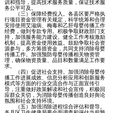
训和指导，提高技术服务质量，保证技术服
务公平可及。
（三）保障经费投入。各县区要严格执
行项目资金管理有关规定，科学统筹和合理
安排使用艾滋病、梅毒和乙肝母婴传播工作
经费，做到专款专用。积极争取财政部门支
持，加强服务能力建设。健全工作考核激励
机制，提高资金使用效益。鼓励争取社会资
源参与，多方筹措资金，共同支持消除母婴
传播工作。加强预防母婴传播相关物资管
理，确保物资质量、品目和数量满足工作要
求。
（四）促进社会支持。加强消除母婴传
播工作进展成效、信息分析应用和创新服务
模式等方面的行业交流合作与正面宣传引
导，注重做好政策解读和社会宣传，积极回
应群众关切，为消除母婴传播创造良好舆论
氛围和社会支持环境。
（五）加强消除进程综合评估和督导。
各县区卫生健康局要全面调查和评估当前预