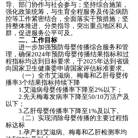
导、部门协作与社会参与；坚持综合施策，
强化政策统筹，与生育全程服务及传染病防
控等工作紧密结合，全面落实干预措施；坚
持整体推进、分类指导，突出重点地区和人
群，促进服务公平可及。
二、工作目标
进一步加强预防母婴传播综合服务和管
理，确保2024年预防母婴传播结果指标和过
程指标均达到目标要求，于2025年达到省级
向国家卫生健康委申请国家评估标准要求。
（一）全市艾滋病、梅毒和乙肝母婴传
播率3个结果指标持续下降
1.艾滋病母婴传播率下降至2%以下；
2.先天梅毒发病率下降至50/10万活产及
以下；
3.乙肝母婴传播率下降至1%及以下。
（二）实现消除母婴传播的主要过程指
标达标
1.孕产妇艾滋病、梅毒和乙肝检测率均