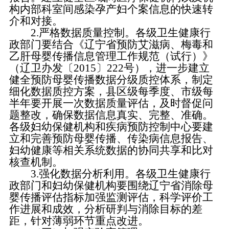
构内部科室间感染孕产妇个案信息的快速转
介和对接。
2.严格数据质量控制。各级卫生健康行
政部门要结合《辽宁省预防艾滋病、梅毒和
乙肝母婴传播信息管理工作规范（试行）》
（辽卫办发〔2015〕222号），进一步建立
健全预防母婴传播数据分级质控体系，制定
细化数据质控方案，县区级每季度、市级每
半年要开展一次数据质量评估，及时督促问
题整改，确保数据信息真实、完整、准确。
各级妇幼保健机构和疾病预防控制中心要建
立和完善预防母婴传播、传染病信息报告、
妇幼健康等相关系统数据的协同共享和比对
核查机制。
3.强化数据分析利用。各级卫生健康行
政部门和妇幼保健机构要围绕辽宁省消除母
婴传播评估指标加强监测评估，科学评价工
作进展和成效，分析研判与消除目标的差
距，针对薄弱环节重点改进。