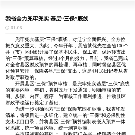
我省全力兜牢兜实 基层“三保”底线
01-06
兜牢兜实基层“三保”底线，对辽宁全面振兴、全方位
振兴意义重大。为此，今年开年，我省就优先在全省100个
县（市）区组织开展了保基本民生、保工资、保运转支出
的“三保”预算审核。经过3个月的努力，目前，我省已完成
对全省县区财政预算的再梳理、再审核，同时督促县区优
化预算安排，保障各地“三保”支出，这是4月18日记者从省
财政厅获悉的。
开展县区“三保”预算审核，是兜牢兜实基层“三保”底线
的重要内容，年初，省财政厅下发通知，明确审核的范
围、步骤、内容、程序，为审核工作顺利推进、推动县区
财政平稳运行奠定了基础。
为进一步明确地方“三保”保障范围和标准，我省印发
清单，将项目进一步细化，建立统一的“三保”和必保刚性
支出项目目录，并将县区“三保”预算编制表嵌入预算一体
化系统，统一项目内容、统一测算标准。
在市级初审的基础上，财政部门在省一级聘请会计师