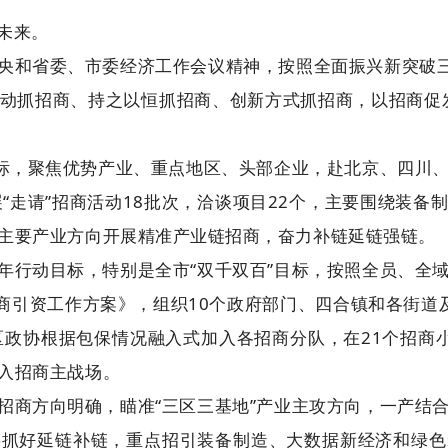
未来。
央和省委、市委经济工作会议精神，按照全面振兴新突破三
动抓招商、持之以恒抓招商、创新方式抓招商，以招商促
目标，聚焦优势产业、重点地区、头部企业，赴北京、四川
“走请”招商活动18批次，洽谈项目22个，主要围绕装
主要产业方向开展精准产业链招商，奋力补链延链强链。
年行动目标，特别是全市“双千双百”目标，按照全员、全
招商引资工作方案》，组织10个政府部门、四合镇和各街道
区政协根据包保情况融入式加入各招商分队，在21个招商
入招商主战场。
招商方向明确，瞄准“三区三基地”产业主攻方向，一产结
链抓好延链补链，重点招引装备制造、大数据新经济和绿色