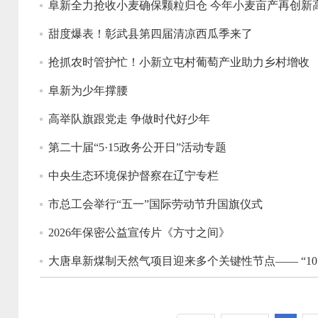
阜新全力抢收小麦确保颗粒归仓 今年小麦亩产再创新
甜度爆表！彰武县第四届清凉西瓜季来了
抢抓农时管护忙！小新立屯村葡萄产业助力乡村增收
阜新为少年撑腰
高举队旗跟党走 争做时代好少年
第二十届“5·15政务公开日”活动专题
中央生态环境保护督察在辽宁专栏
市总工会举行“五一”国际劳动节升国旗仪式
2026年保密公益宣传片《方寸之间》
大唐阜新煤制天然气项目迎来多个关键性节点—— “1