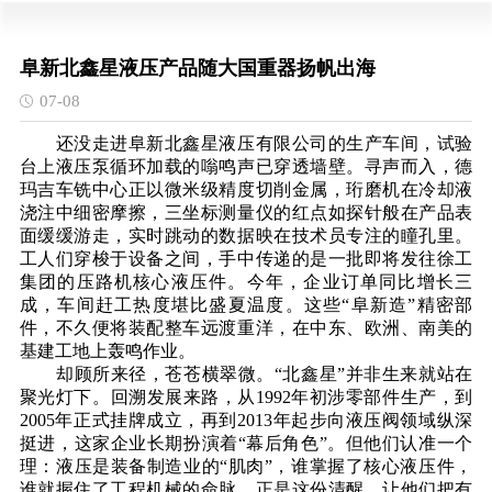
阜新北鑫星液压产品随大国重器扬帆出海
07-08
还没走进阜新北鑫星液压有限公司的生产车间，试验
台上液压泵循环加载的嗡鸣声已穿透墙壁。寻声而入，德
玛吉车铣中心正以微米级精度切削金属，珩磨机在冷却液
浇注中细密摩擦，三坐标测量仪的红点如探针般在产品表
面缓缓游走，实时跳动的数据映在技术员专注的瞳孔里。
工人们穿梭于设备之间，手中传递的是一批即将发往徐工
集团的压路机核心液压件。今年，企业订单同比增长三
成，车间赶工热度堪比盛夏温度。这些“阜新造”精密部
件，不久便将装配整车远渡重洋，在中东、欧洲、南美的
基建工地上轰鸣作业。
却顾所来径，苍苍横翠微。“北鑫星”并非生来就站在
聚光灯下。回溯发展来路，从1992年初涉零部件生产，到
2005年正式挂牌成立，再到2013年起步向液压阀领域纵深
挺进，这家企业长期扮演着“幕后角色”。但他们认准一个
理：液压是装备制造业的“肌肉”，谁掌握了核心液压件，
谁就握住了工程机械的命脉。正是这份清醒，让他们把有