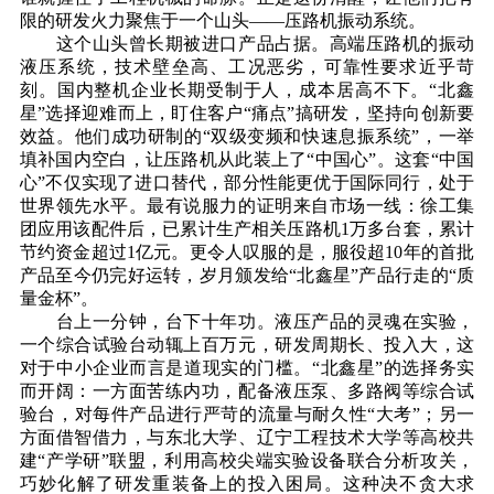
限的研发火力聚焦于一个山头——压路机振动系统。
这个山头曾长期被进口产品占据。高端压路机的振动
液压系统，技术壁垒高、工况恶劣，可靠性要求近乎苛
刻。国内整机企业长期受制于人，成本居高不下。“北鑫
星”选择迎难而上，盯住客户“痛点”搞研发，坚持向创新要
效益。他们成功研制的“双级变频和快速息振系统”，一举
填补国内空白，让压路机从此装上了“中国心”。这套“中国
心”不仅实现了进口替代，部分性能更优于国际同行，处于
世界领先水平。最有说服力的证明来自市场一线：徐工集
团应用该配件后，已累计生产相关压路机1万多台套，累计
节约资金超过1亿元。更令人叹服的是，服役超10年的首批
产品至今仍完好运转，岁月颁发给“北鑫星”产品行走的“质
量金杯”。
台上一分钟，台下十年功。液压产品的灵魂在实验，
一个综合试验台动辄上百万元，研发周期长、投入大，这
对于中小企业而言是道现实的门槛。“北鑫星”的选择务实
而开阔：一方面苦练内功，配备液压泵、多路阀等综合试
验台，对每件产品进行严苛的流量与耐久性“大考”；另一
方面借智借力，与东北大学、辽宁工程技术大学等高校共
建“产学研”联盟，利用高校尖端实验设备联合分析攻关，
巧妙化解了研发重装备上的投入困局。这种决不贪大求