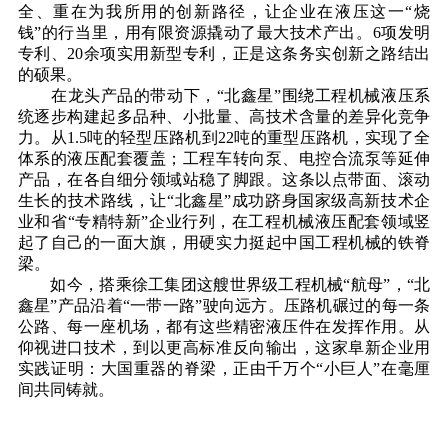
全、重在为我所用的创新路径，让企业在液压这一“烧
钱”的行当里，用有限资源撬动了最大技术产出。6项发明
专利、20余项实用新型专利，正是这条务实创新之路结出
的硕果。
在龙头产品的带动下，“北鑫星”围绕工程机械液压系
统逐步构建起多品种、小批量、高技术含量的差异化竞争
力。从1.5吨的轻型压路机到22吨的重型压路机，实现了全
体系的液压配套覆盖；工程车转向泵、电控合流泵等延伸
产品，在各自细分领域站稳了脚跟。这条以点带面、滚动
生长的技术路线，让“北鑫星”成功跻身国家级高新技术企
业和省“专精特新”企业行列，在工程机械液压配套领域竖
起了自己的一面大旗，用硬实力挺起中国工程机械的铁脊
梁。
如今，搭乘徐工集团这艘世界级工程机械“航母”，“北
鑫星”产品沿着“一带一路”驶向远方。压路机碾过的每一条
公路、每一座机场，都有这些精密液压件在发挥作用。从
仰视进口技术，到以更高标准反向输出，这家阜新企业用
实践证明：大国重器的脊梁，正由千万个“小巨人”在毫厘
间共同铸就。