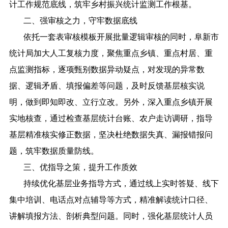
计工作规范底线，筑牢乡村振兴统计监测工作根基。
二、
强审核之力，守牢数据底线
依托一套表审核模板开展批量逻辑审核
的同时，阜新市
统计局
加大人工复核力度，聚焦重点乡镇、重点村居、重
点监测指标，逐项甄别数据异动疑点
，
对发现的异常数
据、逻辑矛盾、填报偏差等问题，及时反馈基层核实说
明，做到即知即改、立行立改。
另外
，深入
重点乡镇
开展
实地核查，
通过检查基层统计台账、
农户走访调研，指导
基层精准核实修正数据，坚决杜绝数据失真、漏报错报问
题，筑牢数据质量防线。
三、
优指导之策，提升工作质效
持续优化基层业务指导方式
，
通过线上实时答疑、线下
集中培训、
电话
点对点辅导等方式，精准解读统计口径、
讲解填报方法、剖析典型问题。同时，强化基层统计人员