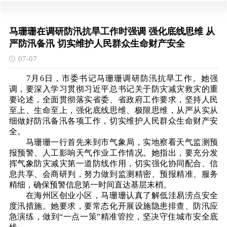
马珊珊在调研防汛抗旱工作时强调 强化底线思维 从
严防汛备汛 切实维护人民群众生命财产安全
07-07
7月6日，市委书记马珊珊调研防汛抗旱工作。她强
调，要深入学习贯彻习近平总书记关于防灾减灾救灾的重
要论述，全面贯彻落实省委、省政府工作要求，坚持人民
至上、生命至上，强化底线思维、极限思维，从严从实从
细做好防汛备汛各项工作，切实维护人民群众生命财产安
全。
马珊珊一行首先来到市气象局，实地察看天气监测预
报预警、人工影响天气作业工作情况。她指出，要充分发
挥气象防灾减灾第一道防线作用，切实强化协同配合、信
息共享、会商研判，努力做到监测精密、预报精准、服务
精细，确保预警信息第一时间直达基层末梢。
在海州区创业小区，马珊珊认真了解低洼易涝点安全
度汛措施。她要求，要常态化开展设施隐患排查、防汛应
急演练，做到“一点一策”精准管控，坚决守住城市安全底