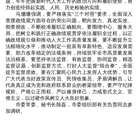
题，牢牢把握新时代人大工作的政治方向和履职使命，努
力创造经得起实践、人民、历史检验的实绩。
马珊珊强调，要严格落实“三个对照”要求，全面深入
查摆政绩观方面存在的突出问题，靶向发力、真改实改、
彻查彻改，不断校准履职正确航向。要围绕中心、服务大
局，把树立和践行正确政绩观贯穿依法履职全过程，以正
确政绩观引领和推动人大工作高质量发展。要不断提升立
法精细化水平，推动制定一批富有阜新特色、适应发展需
要、助力改革稳定的法规条例，持续筑牢全市高质量发展
法治根基。要坚持依法监督、有效监督、协同监督，精选
监督议题，创新监督方式，打好人大监督“组合拳”，全面
提升监督质效。要在汇聚民心民力上发挥人大优势，引导
广大代表当好政策宣传员、民情收集员、矛盾调解员，让
代表真正成为党和政府联系群众的桥梁纽带。要严守纪律
规矩、严格公正用权、严以修身律己，力戒形式主义、官
僚主义，以过硬作风树立人大良好形象。
市委常委、秘书长陈磊，市委组织部有关负责同志参
加调研。