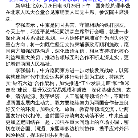
新华社北京6月26日电 6月26日下午，国务院总理李强
在北京人民大会堂会见柬埔寨人民党主席、参议院主席洪
森。
李强表示，中柬是同甘共苦、守望相助的铁杆朋友。
今天上午，习近平总书记同洪森主席举行会晤，就进一步
深化两国关系做出规划。中方始终把柬埔寨作为周边外交
重点方向，将一如既往坚定支持柬埔寨政府顺利施政，愿
同柬方加强战略沟通，深化政治互信，相互支持彼此核心
利益和重大关切，推动各领域互利合作不断走深走实，更
好增进两国人民福祉。
李强指出，中方愿同柬方进一步对接发展战略，以落
实构建新时代中柬命运共同体行动计划为主线，持续充
实“钻石六边”合作架构，加快推进“工业发展走廊”和“鱼米
走廊”建设，提升双边贸易规模和质效，深化基础设施、农
业、清洁能源、数字经济、人工智能等领域合作，不断增
强两国发展内生动力。双方要继续努力为两国合作营造良
好安全的环境，加强文化、旅游、教育等领域交流，让两
国友好代代相传。当前国际形势愈发动荡不安，中柬应当
更加坚定团结在一起，加强在重大问题上的立场协调，密
切在联合国、澜湄、东盟等多边机制协作，携手应对外部
风险挑战，捍卫两国共同利益。