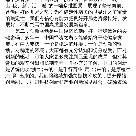
出“稳、新、活、融”的一幅多维图景，展现了坚韧向前、
蓬勃向好的开局之势，为不确定性增多的世界注入了宝贵
的确定性。我们有信心有能力把良好开局之势保持好、发
展好，不断书写中国高质量发展新篇章。
第二，创新驱动是中国经济长期向好、行稳致远的关
键密码。多年来，中国经济之所以能够始终平稳健康发
展，有两大要诀：一个是稳定的环境，一个是创新的驱
动。对稳定的环境，大家都有充分认知和切身感受。而对
创新的驱动，可能大家更多关注到已呈现的成果，但对其
背后的艰辛付出和长期坚守，并不充分了解。中国的创新
是苦练内功“拼”出来的，是千行百业“用”出来的，是厚植生
态“育”出来的。我们将继续加强关键技术攻关，提升原始
创新能力，推进科技创新和产业创新深度融合，破除资源
优化配置的壁垒，激发全社会创新活力，为中国经济向新
向优发展提供源源不断动力。近期国际上不少机构、媒体
提到“中国机遇2.0”。事实有力证明，中国的新兴领域技术
和产品，带给世界的不是冲击而是机遇，不是威胁而是赋
能。
第三，创新合作是破解全球增长困境的必然选择。现
阶段，全球创新活动呈现出一些新特点新趋势，技术进步
速度之快前所未有，同时不可控性也显著上升，创新联动