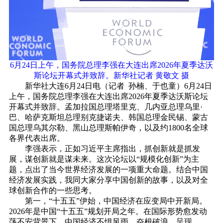
6月24日上午，国务院总理李强在大连出席2026年夏季达沃
斯论坛开幕式并致辞。新华社记者 黄敬文 摄
新华社大连6月24日电（记者 孙楠、于也童）6月24日
上午，国务院总理李强在大连出席2026年夏季达沃斯论坛
开幕式并致辞。孟加拉国总理塔里克、几内亚总理乌里·
巴、哈萨克斯坦总理别克捷诺夫、韩国总理金民锡、蒙古
国总理乌其尔勒、黑山总理斯帕伊奇，以及约1800名全球
各界代表出席。
李强表示，正如习近平主席指出，抓创新就是抓发
展，谋创新就是谋未来。这次论坛以“规模化创新”为主
题，点出了当今世界经济发展的一项重大命题。结合中国
经济发展实践，我同大家分享中国创新的故事，以及对全
球创新合作的一些思考。
第一，“十五五”伊始，中国经济在应变局中开新局。
2026年是中国“十五五”规划开局之年。在国际形势愈发动
荡不安背景下，中国经济不惧风雨、奋楫破浪，呈现