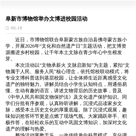
阜新市博物馆举办文博进校园活动
06-18
近日，市博物馆联合阜新蒙古族自治县佛寺蒙古族小
学，开展2026年“文化和自然遗产日”主题活动，把文博资
源搬进乡村校园，让千年本土文脉在青少年心中生根发
芽。
本次活动以“文物承薪火 文脉启新知”为主题，紧扣“文
物属于人民、服务人民”核心理念，依托馆校联动模式，将
专业文博科普送到基层校园，让全体师生近距离感受文化
遗产的独特魅力。讲解员结合小学生认知特点，用通俗易
懂、生动有趣的语言，讲述文物背后的历史故事，普及
《中华人民共和国文物保护法》及文化遗产保护知识。同
学们分批有序参观，认真聆听讲解，沉浸式品读家乡文
脉，感受本土历史文化的厚重底蕴。除了沉浸式观展，趣
味知识抢答环节更是点燃了现场气氛。大家踊跃举手、积
极作答，在轻松欢乐的互动中巩固文博知识，加深对文化
遗产的理解与热爱。
整场活动寓教于乐，一改传统单向科普模式，充分调