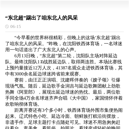
“东北超”踢出了咱东北人的风采
06-15
“今早看的世界杯很精彩，但晚上的这场‘东北超’踢出
了咱东北人的风采。”昨晚，在沈阳铁西体育场，一名球迷
用一句话道出了广大东北人的心声。
6月13日晚，“东北超”第二轮，沈阳队主场对阵延边
队。最终沈阳队1∶0战胜延边队，取得两连胜。本场比赛线
上预约量接近12万人次，41387名观众走进铁西体育场，其
中有3000余名延边球迷跨省前来观赛。
赛前，由汪正正演唱、沈建晖伴奏的《嫂子颂》引爆
现场气氛。随后，延边歌手金润吉与延边歌舞团献上劲歌
热舞《阿里郎》，展现出延边球迷的热忱。最后，两位歌
手同全场4万余名球迷齐声合唱《大中国》，家国情怀伴着
欢歌响彻体育场。
距离开赛还有3个多小时，铁西体育场外围市集便热闹
起来。辽式特色小吃、延边冷面、朝鲜族打糕沿街摆放，
非遗手作、足球主题打卡点随处可见。球迷不用急匆匆赶
往看台，逛美食、看民俗、拍照片，看球变成轻松的晚间