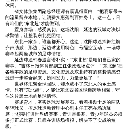
休闲。
省文体旅集团副总经理谭有震说得直白：“把赛事带来
的流量留在本地，让消费实惠落到百姓身上。这一点，只
有咱们的‘东北超’才能做到。”
置身赛场，感受真切。这场沈阳、延边的双城对决以
球聚情，让整装东北更团结。
东北一家亲，谁赢都开心。这边，沈阳球迷挥舞红旗
齐声助威；那边，延边球迷用特色口号隔空互动，一场球
赛牵起两座城市的足球情结。
延边球迷韩春波言语朴实：“‘东北超’是咱们自己家的
赛事。”吉林日报体育部副主任张政现场点评：“‘东北超’把
各地零散的足球资源、文化资源及东北特有的整装情感资
源进一步整合起来，协同发力，力量更足了！”
世界杯汇聚全球强队，却承载不了东北人的乡土感
情。只有“东北超”，才能让东北四省区球迷跨地相聚，守
住这片黑土地的足球情怀。
赛场育才，夯实足球发展基石。看着拼劲十足的两队
年轻球员，省足球运动管理中心副主任王亮在场边琢
磨：“想要打进世界级赛事，青训是根基。青少年球员必须
多打正式比赛，只靠在训练场模拟，解决不了实战的短
板。”