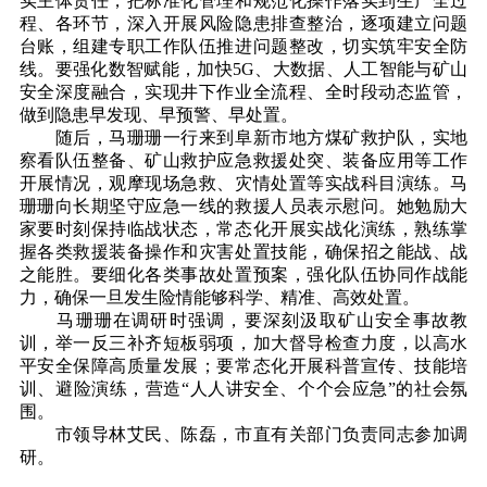
实主体责任，把标准化管理和规范化操作落实到生产全过
程、各环节，深入开展风险隐患排查整治，逐项建立问题
台账，组建专职工作队伍推进问题整改，切实筑牢安全防
线。要强化数智赋能，加快5G、大数据、人工智能与矿山
安全深度融合，实现井下作业全流程、全时段动态监管，
做到隐患早发现、早预警、早处置。
随后，马珊珊一行来到阜新市地方煤矿救护队，实地
察看队伍整备、矿山救护应急救援处突、装备应用等工作
开展情况，观摩现场急救、灾情处置等实战科目演练。马
珊珊向长期坚守应急一线的救援人员表示慰问。她勉励大
家要时刻保持临战状态，常态化开展实战化演练，熟练掌
握各类救援装备操作和灾害处置技能，确保招之能战、战
之能胜。要细化各类事故处置预案，强化队伍协同作战能
力，确保一旦发生险情能够科学、精准、高效处置。
马珊珊在调研时强调，要深刻汲取矿山安全事故教
训，举一反三补齐短板弱项，加大督导检查力度，以高水
平安全保障高质量发展；要常态化开展科普宣传、技能培
训、避险演练，营造“人人讲安全、个个会应急”的社会氛
围。
市领导林艾民、陈磊，市直有关部门负责同志参加调
研。