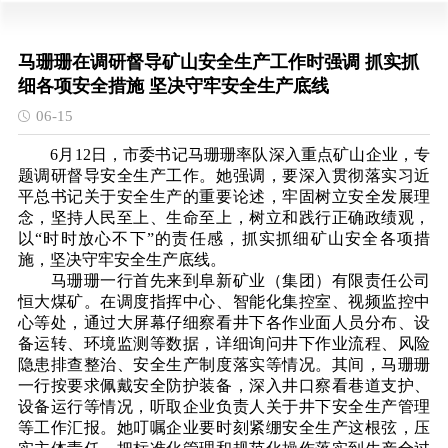
马珊珊在调研督导矿山安全生产工作时强调 抓实抓
细各项安全措施 坚决守牢安全生产底线
06-15
6月12日，市委书记马珊珊率队深入重点矿山企业，专
题调研督导安全生产工作。她强调，要深入贯彻落实习近
平总书记关于安全生产的重要论述，牢固树立安全发展理
念，坚持人民至上、生命至上，树立和践行正确政绩观，
以“时时放心不下”的责任感，抓实抓细矿山安全各项措
施，坚决守牢安全生产底线。
马珊珊一行首先来到阜新矿业（集团）有限责任公司
恒大煤矿。在调度指挥中心、智能化集控室、视频监控中
心等处，通过大屏幕仔细察看井下各作业面人员分布、设
备运转、环境监测等数据，详细询问井下作业流程、风险
隐患排查整治、安全生产制度落实等情况。其间，马珊珊
一行按要求佩戴安全防护装备，深入井口察看巷道支护、
设备运行等情况，听取企业负责人关于井下安全生产管理
等工作汇报。她叮嘱企业要时刻紧绷安全生产这根弦，压