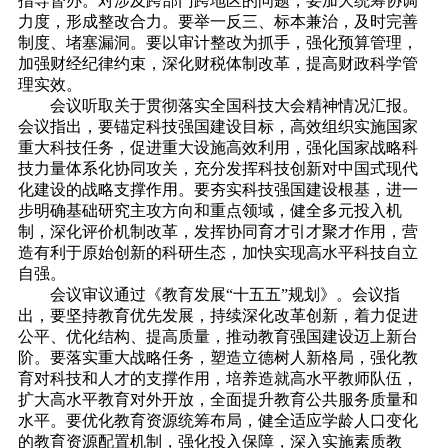
指导督办。对涉及跨部门跨地区的问题，要加大统筹协调
力度，形成整改合力。要举一反三、标本兼治，及时完善
制度、堵塞漏洞。要以审计整改为抓手，强化预算管理，
加强财经纪律约束，深化财税体制改革，提高财政科学管
理实效。
会议听取关于贯彻落实全国科技大会精神情况汇报。
会议指出，要锚定科技强国建设目标，高效组织实施国家
重大科技任务，促进重大设施高效利用，强化国家战略科
技力量体系化协同攻关，充分发挥科技创新对中国式现代
化建设的战略支撑作用。要夯实科技强国建设根基，进一
步明确基础研究主攻方向和重点领域，健全多元投入机
制，深化评价机制改革，发挥协同育才引才聚才作用，营
造有利于原始创新的科研生态，加快实现高水平科技自立
自强。
会议审议通过《教育发展“十五五”规划》。会议指
出，要坚持教育优先发展，持续深化改革创新，着力促进
公平、优化结构、提高质量，推动教育强国建设迈上新台
阶。要落实重大战略任务，塑造立德树人新格局，强化教
育对科技和人才的支撑作用，培养造就高水平教师队伍，
扩大高水平教育对外开放，全面提升教育公共服务质量和
水平。要优化教育资源统筹布局，健全适应学龄人口变化
的教育资源配置机制，强化投入保障，深入实施素质教