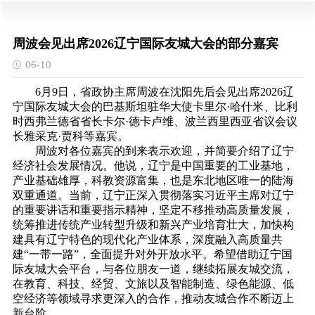
周波会见出席2026辽宁国际友城大会的部分嘉宾
06-10
6月9日，省政协主席周波在沈阳先后会见出席2026辽
宁国际友城大会的巴基斯坦驻华大使卡里尔·哈什米、比利
时西弗兰德省省长卡尔·德卡卢维、波兰西里西亚省议会议
长雅采克·贾科等嘉宾。
周波对各位嘉宾的到来表示欢迎，并简要介绍了辽宁
经济社会发展情况。他说，辽宁是中国重要的工业基地，
产业基础雄厚，科教资源富集，也是东北地区唯一的陆海
双重通道。当前，辽宁正深入贯彻落实习近平主席对辽宁
的重要讲话和重要指示精神，坚定不移推动高质量发展，
统筹推进传统产业转型升级和新兴产业培育壮大，加快构
建具有辽宁特色的现代化产业体系，深度融入高质量共
建“一带一路”，全面提升对外开放水平。希望借助辽宁国
际友城大会平台，与各位朋友一道，继续拓展友城交流，
在教育、科技、经贸、文旅以及智能制造、绿色能源、低
空经济等领域寻求更深入的合作，推动友城合作不断迈上
新台阶。