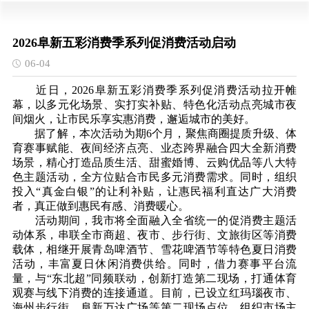
2026阜新五彩消费季系列促消费活动启动
06-04
近日，2026阜新五彩消费季系列促消费活动拉开帷
幕，以多元化场景、实打实补贴、特色化活动点亮城市夜
间烟火，让市民乐享实惠消费，邂逅城市的美好。
据了解，本次活动为期6个月，聚焦商圈提质升级、体
育赛事赋能、夜间经济点亮、业态跨界融合四大全新消费
场景，精心打造品质生活、甜蜜婚博、云购优品等八大特
色主题活动，全方位贴合市民多元消费需求。同时，组织
投入“真金白银”的让利补贴，让惠民福利直达广大消费
者，真正做到惠民有感、消费暖心。
活动期间，我市将全面融入全省统一的促消费主题活
动体系，串联全市商超、夜市、步行街、文旅街区等消费
载体，相继开展青岛啤酒节、雪花啤酒节等特色夏日消费
活动，丰富夏日休闲消费供给。同时，借力赛事平台流
量，与“东北超”同频联动，创新打造第二现场，打通体育
观赛与线下消费的连接通道。目前，已设立红玛瑙夜市、
海州步行街、阜新万达广场等第二现场点位，组织市场主