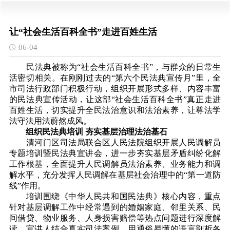
让“社会生活百科全书”走进百姓生活
06-04
民法典被称为“社会生活百科全书”，与群众的日常生
活密切相关。在刚刚过去的“第六个民法典宣传月”里，全
市司法行政部门积极行动，组织开展形式多样、内容丰富
的民法典宣传活动，让这部“社会生活百科全书”真正走进
百姓生活，切实提升全民法治意识和法治素养，让尊法学
法守法用法蔚然成风。
组织民法典培训 夯实基层治理法治基石
清河门区司法局联合区人民法院组织开展人民调解员
专题培训暨民法典宣讲会，进一步夯实基层矛盾纠纷化解
工作根基，全面提升人民调解员法治素养、业务能力和调
解水平，充分发挥人民调解在基层社会治理中的“第一道防
线”作用。
培训围绕《中华人民共和国民法典》核心内容，重点
针对基层调解工作中经常遇到的婚姻家庭、邻里关系、民
间借贷、物业服务、人身损害赔偿等热点问题进行深度解
读。宣讲人结合真实司法案例，用通俗易懂的语言剖析各