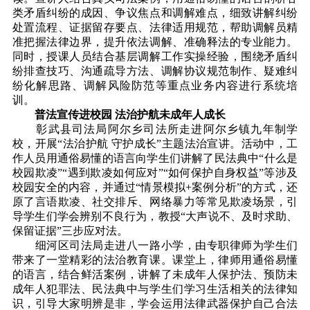
类矛盾纠纷的成因、争议焦点和调解难点，细致讲解纠纷
处置流程、证据留存要点、法律适用规范，帮助调解员精
准把握法律边界，提升依法调解、准确释法的专业能力。
同时，授课人员结合基层调解工作实操经验，围绕矛盾纠
纷排查技巧、沟通疏导方法、调解协议规范制作、疑难纠
纷化解思路、调解风险防范等重点业务内容进行系统培
训。
普法宣传进校园 法治护航未成年人成长
彰武县司法局阿尔乡司法所走进阿尔乡镇九年制学
校，开展“法治护航 守护成长”主题法治宣讲。活动中，工
作人员用通俗易懂的语言向学生们讲解了民法典中“什么是
校园欺凌”“遇到欺凌如何应对”“如何保护自身权益”等涉及
校园安全的内容，并通过“情景模拟+案例分析”的方式，还
原了言语欺凌、社交排斥、网络暴力等常见欺凌场景，引
导学生们学会辨别不良行为，教授“大声说不、及时求助、
保留证据”三步应对法。
细河区司法局走进八一路小学，由专职律师为学生们
带来了一堂精彩的法治教育课。课堂上，律师用通俗易懂
的语言，结合鲜活案例，讲解了未成年人保护法、预防未
成年人犯罪法、民法典中与学生们学习生活相关的法律知
识，引导大家明辨是非，学会运用法律武器保护自己合法