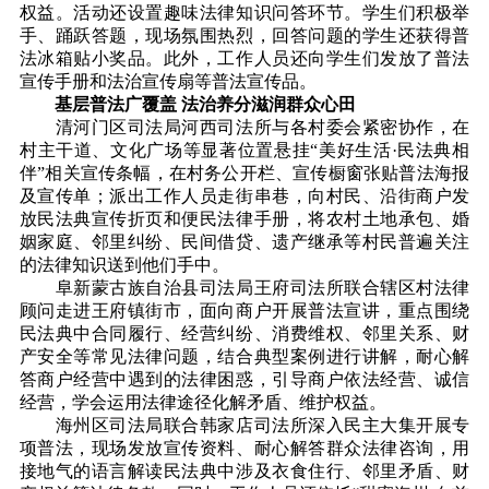
权益。活动还设置趣味法律知识问答环节。学生们积极举
手、踊跃答题，现场氛围热烈，回答问题的学生还获得普
法冰箱贴小奖品。此外，工作人员还向学生们发放了普法
宣传手册和法治宣传扇等普法宣传品。
基层普法广覆盖
法治养分滋润群众心田
清河门区司法局河西司法所与各村委会紧密协作，在
村主干道、文化广场等显著位置悬挂“美好生活·民法典相
伴”相关宣传条幅，在村务公开栏、宣传橱窗张贴普法海报
及宣传单；派出工作人员走街串巷，向村民、沿街商户发
放民法典宣传折页和便民法律手册，将农村土地承包、婚
姻家庭、邻里纠纷、民间借贷、遗产继承等村民普遍关注
的法律知识送到他们手中。
阜新蒙古族自治县司法局王府司法所联合辖区村法律
顾问走进王府镇街市，面向商户开展普法宣讲，重点围绕
民法典中合同履行、经营纠纷、消费维权、邻里关系、财
产安全等常见法律问题，结合典型案例进行讲解，耐心解
答商户经营中遇到的法律困惑，引导商户依法经营、诚信
经营，学会运用法律途径化解矛盾、维护权益。
海州区司法局联合韩家店司法所深入民主大集开展专
项普法，现场发放宣传资料、耐心解答群众法律咨询，用
接地气的语言解读民法典中涉及衣食住行、邻里矛盾、财