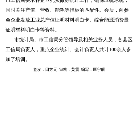
市
工信局要求各企业扎实做好统计工作，确保应统尽统，
同时关注产值、营收、能耗等指标的匹配性。会后，向参
会企业发放工业总产值证明材料明白卡、综合能源消费量
证明材料明白卡等资料。
市统计局、市工信局
分管领导及相关业务人员，
各县区
工信
局
负责人
，
重点企业统计、会计
负责人
共计
100
余人参
加了培训。
签发：
田方元
审核：黄震
编写：匡宇麒