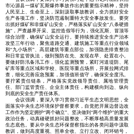
市沁源县一煤矿瓦斯爆炸事故作出的重要指示精神，坚持
人民至上、生命至上，深刻汲取事故教训，全力抓好安全
生产各项工作，坚决防范遏制重特大安全事故发生。要突
出抓好煤矿和非煤矿山安全，严格落实矿山安全“八条硬措
施”，严查越界开采、监控造假等行为，强化瓦斯、冒顶等
综合治理，确保矿山安全运行。要持续推进安全生产治本
攻坚三年行动，聚焦道路交通、建筑施工等重点行业领域
和“九小场所”、高层建筑等重点部位，加强隐患排查整治
和日常监管执法，做到预防在先、发现在早、处置在小。
要做好防汛备汛工作，强化监测预警，紧盯河道堤防、尾
矿库等重点区域和学校、医院等重点场所，开展拉网式排
查，细化完善应急预案，加强值班值守，确保安全度汛。
要拧紧责任链条，严格落实党政领导责任、属地管理责
任、部门监管责任、企业主体责任，构建横向到边、纵向
到底的安全生产责任体系。
会议强调，要深入学习贯彻习近平生态文明思想，全
面落实中央生态环境保护督察要求，自觉把开展边督边改
工作作为坚定拥护“两个确立”、坚决做到“两个维护”的重大
政治任务，动真碰硬抓好问题整改，不断厚植高质量发展
生态底色。要从中央生态环保督察指出的各类问题中汲取
教训，做到高度重视、照单全收、立行立改、闭环销号，