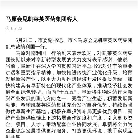
马原会见凯莱英医药集团客人
05-22
5月21日，市委副书记、市长马原
会见凯莱英医药集团
副总裁隋利国一行。
马原对
隋利国一行的到来表示欢迎，对
凯莱英医药集
团长期以来对阜新转型发展的大力支持表示感谢。他说，
当前，阜新正在深入学习贯彻习近平总书记对辽宁的重要
讲话和重要指示精神，加快推进传统产业优化升级，培育
发展新兴产业，以更大力度推进经济开发区提质升级，加
快构建具有阜新特色的现代化产业体系，推动经济社会发
展全面绿色转型。面向“十五五”，阜新将生物医药作为新
兴产业发展的重点方向之一，完善产业生态，积蓄发展新
动能。希望
凯莱英医药集团充分发挥自身优势，持续做强
做优阜新生产基地，积极在阜投资布局更多优质项目，
围
绕产业链供应链上下游拓展合作深度和广度，引入更多资
金、项目、人才，带动配套企业协同发展。阜新将全力为
企业稳定发展提供更好服务、打造更优环境，携手实现互
利共赢。