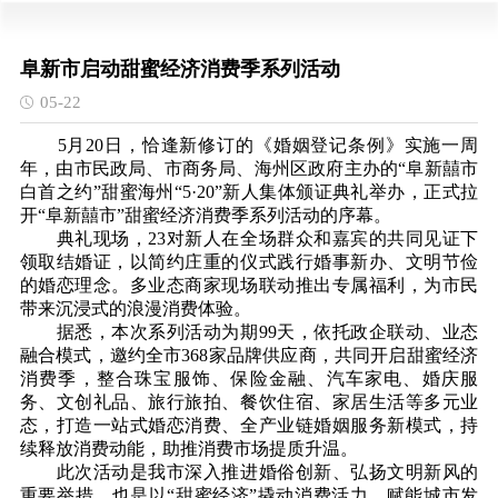
阜新市启动甜蜜经济消费季系列活动
05-22
5月20日，恰逢新修订的《婚姻登记条例》实施一周
年，由市民政局、市商务局、海州区政府主办的“阜新囍市
白首之约”甜蜜海州“5·20”新人集体颁证典礼举办，正式拉
开“阜新囍市”甜蜜经济消费季系列活动的序幕。
典礼现场，23对新人在全场群众和嘉宾的共同见证下
领取结婚证，以简约庄重的仪式践行婚事新办、文明节俭
的婚恋理念。多业态商家现场联动推出专属福利，为市民
带来沉浸式的浪漫消费体验。
据悉，本次系列活动为期99天，依托政企联动、业态
融合模式，邀约全市368家品牌供应商，共同开启甜蜜经济
消费季，整合珠宝服饰、保险金融、汽车家电、婚庆服
务、文创礼品、旅行旅拍、餐饮住宿、家居生活等多元业
态，打造一站式婚恋消费、全产业链婚姻服务新模式，持
续释放消费动能，助推消费市场提质升温。
此次活动是我市深入推进婚俗创新、弘扬文明新风的
重要举措，也是以“甜蜜经济”撬动消费活力、赋能城市发