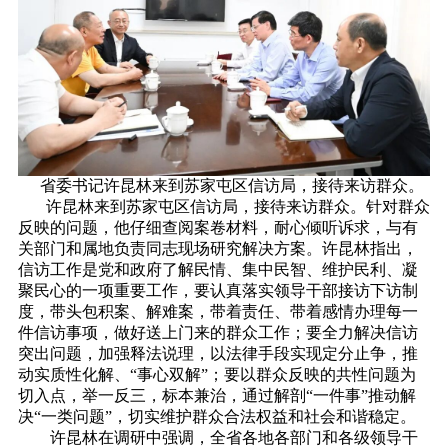
省委书记许昆林来到苏家屯区信访局，接待来访群众。
许昆林来到苏家屯区信访局，接待来访群众。针对群众
反映的问题，他仔细查阅案卷材料，耐心倾听诉求，与有
关部门和属地负责同志现场研究解决方案。许昆林指出，
信访工作是党和政府了解民情、集中民智、维护民利、凝
聚民心的一项重要工作，要认真落实领导干部接访下访制
度，带头包积案、解难案，带着责任、带着感情办理每一
件信访事项，做好送上门来的群众工作；要全力解决信访
突出问题，加强释法说理，以法律手段实现定分止争，推
动实质性化解、“事心双解”；要以群众反映的共性问题为
切入点，举一反三，标本兼治，通过解剖“一件事”推动解
决“一类问题”，切实维护群众合法权益和社会和谐稳定。
许昆林在调研中强调，全省各地各部门和各级领导干