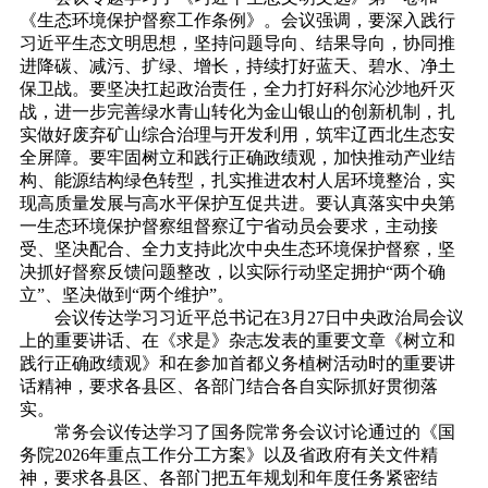
《生态环境保护督察工作条例》。
会议强调，要深入践行
习近平生态文明思想，坚持问题导向、结果导向，协同推
进降碳、减污、扩绿、增长，持续打好蓝天、碧水、净土
保卫战。
要坚决扛起政治责任，全力打好科尔沁沙地歼灭
战，进一步完善绿水青山转化为金山银山的创新机制，扎
实做好废弃矿山综合治理与开发利用，筑牢辽西北生态安
全屏障。要牢固树立和践行正确政绩观，加快推动产业结
构、能源结构绿色转型，扎实推进农村人居环境整治，实
现高质量发展与高水
平保护互促共进。要认真落实中央第
一生态环境保护督察组督察辽宁省动员会要求，主动接
受、坚决配合、全力支持此次中央生态环境保护督察，坚
决抓好督察反馈问题整改，以实际行动坚定拥护“两个确
立”、坚决做到“两个维护”。
会议传达学习习近平总书记在3月27日
中央政治局
会议
上的
重要讲话、在
《求是》杂志发表的重要文章《树立和
践行正确政绩观》和在参加首都义务植树活动时的重要讲
话精神，要求各县区、各部门结合各自实际抓好贯彻落
实。
常务会议传达学习了国务院常务会议讨论通过的《国
务院2026年重点工作分工方案》以及省政府有关文件精
神，要求各县区、各部门把五年规划和年度任务紧密结