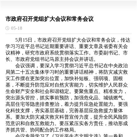
市政府召开党组扩大会议和常务会议
05-18
5月15日，
市政府召开党组扩大会议和常务会议，传达
学习习近平总书记近期重要讲话、重要文章及省委有关会
议精神，研究市政府系统贯彻落实工作。市委副书记、市
长、市政府党组书记马原主持会议并讲话。
会议强调，要深入学习贯彻习近平总书记在中央政治
局第二十五次集体学习时的重要讲话精神，将防灾减灾救
灾工作摆在更加突出位置，加快补短板、强弱项、固根
基，不断提升防范应对自
然灾害能力，切实维护人民群众
生命财产安全和社会和谐稳定。要聚焦重点、精准发力，
突出源头管控，抓实事前预防，加强危化品、城镇燃气、
高层住宅等隐患排查整治，着力提升应急处置能力。要强
化科技支撑，夯实
基层基础，完善基层应急救援力量体
系。要加大防灾减灾救灾科普宣传力度，提升全民风险防
范意识和自救互救能力。要压紧压实各方责任，推动形成
齐抓共管、协同配合的工作格局。
会议专题学习了《习近平生态文明文选》第一卷和