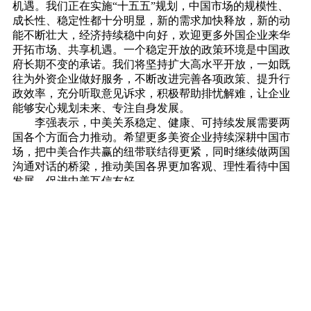
机遇。我们正在实施“十五五”规划，中国市场的规模性、
成长性、稳定性都十分明显，新的需求加快释放，新的动
能不断壮大，经济持续稳中向好，欢迎更多外国企业来华
开拓市场、共享机遇。一个稳定开放的政策环境是中国政
府长期不变的承诺。我们将坚持扩大高水平开放，一如既
往为外资企业做好服务，不断改进完善各项政策、提升行
政效率，充分听取意见诉求，积极帮助排忧解难，让企业
能够安心规划未来、专注自身发展。
李强表示，中美关系稳定、健康、可持续发展需要两
国各个方面合力推动。希望更多美资企业持续深耕中国市
场，把中美合作共赢的纽带联结得更紧，同时继续做两国
沟通对话的桥梁，推动美国各界更加客观、理性看待中国
发展，促进中美互信友好。
与会美国工商界代表表示，美中关系至关重要，两国
元首成功会晤为美中经贸合作注入新动力，也为世界经济
提供确定性。期待两国加强对话沟通，拓展共同利益，实
现共同繁荣。美工商界看好中国发展前景，积极评价中国
持续推进高水平开放、打造一流营商环境，愿扩大对华合
作，为增进两国相互了解与合作作出更大努力。
吴政隆参加会见。