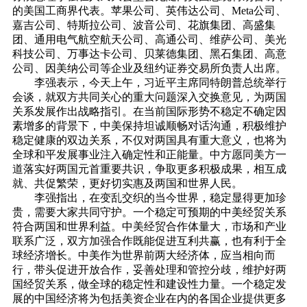
的美国工商界代表。苹果公司、英伟达公司、Meta公司、
嘉吉公司、特斯拉公司、波音公司、花旗集团、高盛集
团、通用电气航空航天公司、高通公司、维萨公司、美光
科技公司、万事达卡公司、贝莱德集团、黑石集团、高意
公司、因美纳公司等企业及纽约证券交易所负责人出席。
李强表示，今天上午，习近平主席同特朗普总统举行
会谈，就双方共同关心的重大问题深入交换意见，为两国
关系发展作出战略指引。在当前国际形势不稳定不确定因
素增多的背景下，中美保持坦诚顺畅对话沟通，积极维护
稳定健康的双边关系，不仅对两国具有重大意义，也将为
全球和平发展事业注入确定性和正能量。中方愿同美方一
道落实好两国元首重要共识，争取更多积极成果，相互成
就、共促繁荣，更好切实惠及两国和世界人民。
李强指出，在变乱交织的当今世界，稳定显得更加珍
贵，需要大家共同守护。一个稳定可预期的中美经贸关系
符合两国和世界利益。中美经贸合作体量大，市场和产业
联系广泛，双方加强合作既能促进互利共赢，也有利于全
球经济增长。中美作为世界前两大经济体，应当相向而
行，带头促进开放合作，妥善处理和管控分歧，维护好两
国经贸关系，做全球的稳定性和建设性力量。一个稳定发
展的中国经济将为包括美资企业在内的各国企业提供更多