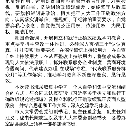
范引领作用，运用好反面典型的警示教育作用，对照检
视、反躬自省，坚决纠治政绩观偏差，始终坚守从政底
线。要旗帜鲜明讲政治，切实把牢人大工作正确政治方
向，认真落实讲诚信、懂规矩、守纪律的重要要求，自觉
摒弃私心杂念，自觉做到公正用权、依法用权、为民用
权、廉洁用权。
胡国勇强调，开展树立和践行正确政绩观学习教育，
重点要坚持学查改一体推进。必须深入贯彻三个“认认真
真、扎扎实实”重要要求，在深学细悟上持续用力，在自查
自纠上持续用力，在从严整改上持续用力，将整改成果体
现到人大依法履职上，抓好联系服务企业制度、营商环境
专题询问、代表建议办理“在现场”专栏、“代表联系服务群
众月”等工作落实，推动学习教育不断走深走实、见行见
效。
本次读书班采取集中学习、个人自学和集中交流相结
合的方式，与会同志认真研读《习近平关于树立和践行正
确政绩观论述摘编》及树立和践行正确政绩观正反面典型
案例，并结合思想和工作实际，深入交流学习体会。
市人大常委会党组副书记、副主任董彦超，副主任刘
江义，秘书长陈志宝以及市人大常委会副秘书长，各委办
室副县级以上领导干部参加读书班。