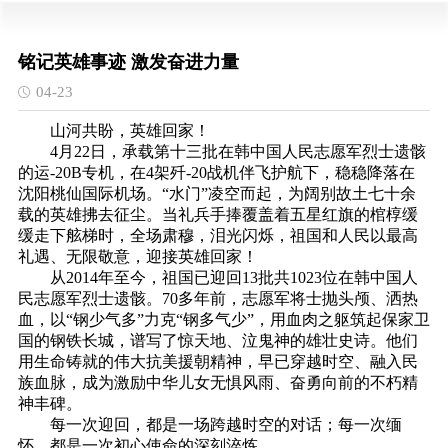
铭记英雄事迹 激发奋进力量
04-23
山河共盼，英雄回家！
4月22日，承载第十三批在韩中国人民志愿军烈士遗骸
的运-20B专机，在4架歼-20战机伴飞护航下，稳稳降落在
沈阳桃仙国际机场。“水门”凌空而起，为阔别故土七十余
载的英雄拂去征尘。当礼兵手捧覆盖着五星红旗的棺椁缓
缓走下舷梯时，全场肃穆，泪光闪烁，祖国和人民以最高
礼遇、无限敬意，迎接英雄回家！
从2014年至今，祖国已迎回13批共1023位在韩中国人
民志愿军烈士遗骸。70多年前，志愿军将士抛头颅、洒热
血，以“钢少气多”力克“钢多气少”，用血肉之躯筑起保家卫
国的钢铁长城，谱写了惊天地、泣鬼神的雄壮史诗。他们
用生命铸就的伟大抗美援朝精神，早已穿越时空、融入民
族血脉，成为激励中华儿女无惧风雨、奋勇向前的不朽精
神丰碑。
每一次迎回，都是一场跨越时空的对话；每一次缅
怀，都是一次初心使命的深刻淬炼。