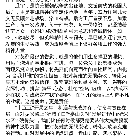
辽宁，是抗美援朝战争的出征地、支援前线的稳固大
后方，更是英雄精神的坚定传承地。当年，32万辽河儿女
义无反顾奔赴战场、浴血奋战。后方工厂昼夜不息、加紧
生产，每一发炮弹、每一件棉衣、每一份物资，都凝结着
辽宁万众一心维护国家利益的强大意志和赤诚情怀。如
今，硝烟散尽，但英雄精神从未褪去，早已融入辽宁振兴
发展的生动实践，成为激励全省上下做好各项工作的强大
精神力量。
对英烈最好的告慰，就是将他们用生命捍卫的理想、
用热血浇灌的事业推向前进。每一位党员干部都要成为一
面迎风挺立的旗帜，将先烈们向死而生的血性胆气，内化
为“舍我其谁”的责任担当，把对英雄的无限崇敬，转化为
矢志不渝的忠诚信仰、攻坚克难的过硬本领、实干兴邦的
实际行动，摒弃“躺平”心态，杜绝“空转”虚功，以“功成不
必在我，功成必定有我”的胸怀，在平凡的岗位上创造不凡
的业绩。这是使命，更是责任！
“十五五”开局之年，机遇与挑战并存，使命与责任在
肩。面对振兴路上的“腊子口”“娄山关”和发展进程中的“深
水区”“硬骨头”，我们比任何时候都更需要从伟大抗美援朝
精神中汲取力量，把对英雄的无限崇敬，转化为攻坚克难
的行动。面对发展中的堵点难点，逢山开路、遇水架桥，