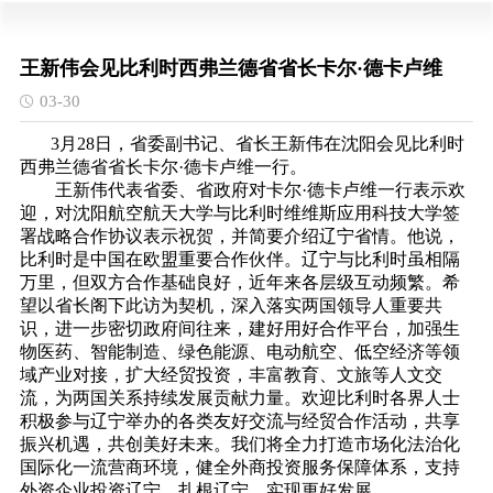
王新伟会见比利时西弗兰德省省长卡尔·德卡卢维
03-30
3月28日，省委副书记、省长王新伟在沈阳会见比利时
西弗兰德省省长卡尔·德卡卢维一行。
王新伟代表省委、省政府对卡尔·德卡卢维一行表示欢
迎，对沈阳航空航天大学与比利时维维斯应用科技大学签
署战略合作协议表示祝贺，并简要介绍辽宁省情。他说，
比利时是中国在欧盟重要合作伙伴。辽宁与比利时虽相隔
万里，但双方合作基础良好，近年来各层级互动频繁。希
望以省长阁下此访为契机，深入落实两国领导人重要共
识，进一步密切政府间往来，建好用好合作平台，加强生
物医药、智能制造、绿色能源、电动航空、低空经济等领
域产业对接，扩大经贸投资，丰富教育、文旅等人文交
流，为两国关系持续发展贡献力量。欢迎比利时各界人士
积极参与辽宁举办的各类友好交流与经贸合作活动，共享
振兴机遇，共创美好未来。我们将全力打造市场化法治化
国际化一流营商环境，健全外商投资服务保障体系，支持
外资企业投资辽宁、扎根辽宁，实现更好发展。