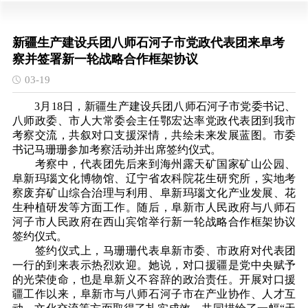
新疆生产建设兵团八师石河子市党政代表团来阜考
察并签署新一轮战略合作框架协议
03-19
3月18日，新疆生产建设兵团八师石河子市党委书记、
八师
政委、市人大常委会主任鄂宏达率党政代表团到我市
考察交流，共叙对口支援深情，共绘未来发展蓝图。市委
书记马珊珊参加考察活动并出席签约仪式。
考察中，代表团先后来到海州露天矿国家矿山公园、
阜新玛瑙文化博物馆、辽宁省农科院花生研究所，实地考
察废弃矿山综合治理与利用、阜新玛瑙文化产业发展、花
生种植研发等方面工作。随后，阜新市人民政府与八师石
河子市人民政府在西山宾馆举行新一轮战略合作框架协议
签约仪式。
签约仪式上，马珊珊代表阜新市委、市政府对代表团
一行的到来表示热烈欢迎。她说，对口援疆是党中央赋予
的光荣使命，也是阜新义不容辞的政治责任。开展对口援
疆工作以来，阜新市与八师石河子市在产业协作、人才互