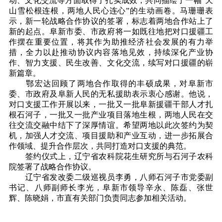
动、文化交流等方面取得了扎实成效，共同描绘了一幅“天
山雪松根连根，两地人民心连心”的生动画卷。马珊珊表
示，新一轮战略合作协议的签署，标志着两地合作站上了
新的起点。阜新市委、市政府将一如既往地把对口援疆工
作摆在重要位置，将其作为助推经济社会发展的有力举
措，全力以赴推动协议内容落地见效，持续深化产业协
作、智力支援、民生改善、文化交流，续写对口援疆的崭
新篇章。
鄂宏达回顾了两地合作取得的丰硕成果，对阜新市
委、市政府及阜新人民的无私援助表示衷心感谢。他说，
对口支援工作开展以来，一批又一批阜新援疆干部人才扎
根石河子，一批又一批产业项目落地生根，两地人民在交
往交流交融中结下了深厚情谊。希望两地以此次签约为契
机，加强人才交流、项目援助和产业互动，进一步拓展合
作领域、提升合作层次，共同打造对口支援的典范。
签约仪式上，辽宁省农科院花生研究所与石河子农科
院签署了战略合作协议。
辽宁省发改委二级巡视员李勇，八师石河子市党委副
书记、八师副师长李光，阜新市领导辛永、陈磊、张世
辉、陈晓娟，市直有关部门负责同志参加相关活动。