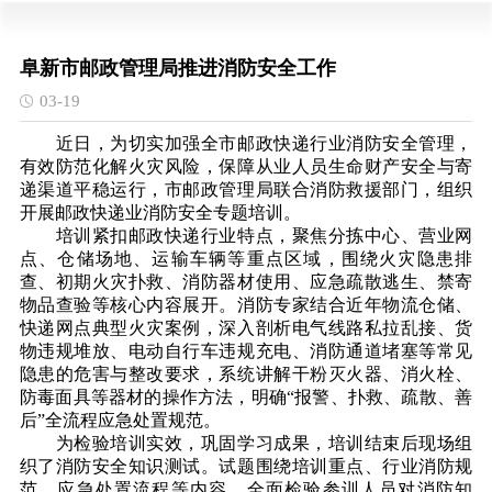
阜新市邮政管理局推进消防安全工作
03-19
近日，为切实加强全市邮政快递行业消防安全管理，
有效防范化解火灾风险，保障从业人员生命财产安全与寄
递渠道平稳运行，市邮政管理局联合消防救援部门，组织
开展邮政快递业消防安全专题培训。
培训紧扣邮政快递行业特点，聚焦分拣中心、营业网
点、仓储场地、运输车辆等重点区域，围绕火灾隐患排
查、初期火灾扑救、消防器材使用、应急疏散逃生、禁寄
物品查验等核心内容展开。消防专家结合近年物流仓储、
快递网点典型火灾案例，深入剖析电气线路私拉乱接、货
物违规堆放、电动自行车违规充电、消防通道堵塞等常见
隐患的危害与整改要求，系统讲解干粉灭火器、消火栓、
防毒面具等器材的操作方法，明确“报警、扑救、疏散、善
后”全流程应急处置规范。
为检验培训实效，巩固学习成果，培训结束后现场组
织了消防安全知识测试。试题围绕培训重点、行业消防规
范、应急处置流程等内容，全面检验参训人员对消防知