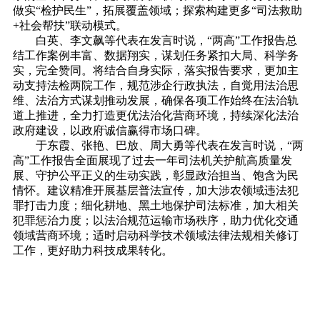
做实“检护民生”，拓展覆盖领域；探索构建更多“司法救助
+社会帮扶”联动模式。
白英、李文飙等代表在发言时说，“两高”工作报告总
结工作案例丰富、数据翔实，谋划任务紧扣大局、科学务
实，完全赞同。将结合自身实际，落实报告要求，更加主
动支持法检两院工作，规范涉企行政执法，自觉用法治思
维、法治方式谋划推动发展，确保各项工作始终在法治轨
道上推进，全力打造更优法治化营商环境，持续深化法治
政府建设，以政府诚信赢得市场口碑。
于东霞、张艳、巴放、周大勇等代表在发言时说，“两
高”工作报告全面展现了过去一年司法机关护航高质量发
展、守护公平正义的生动实践，彰显政治担当、饱含为民
情怀。建议精准开展基层普法宣传，加大涉农领域违法犯
罪打击力度；细化耕地、黑土地保护司法标准，加大相关
犯罪惩治力度；以法治规范运输市场秩序，助力优化交通
领域营商环境；适时启动科学技术领域法律法规相关修订
工作，更好助力科技成果转化。