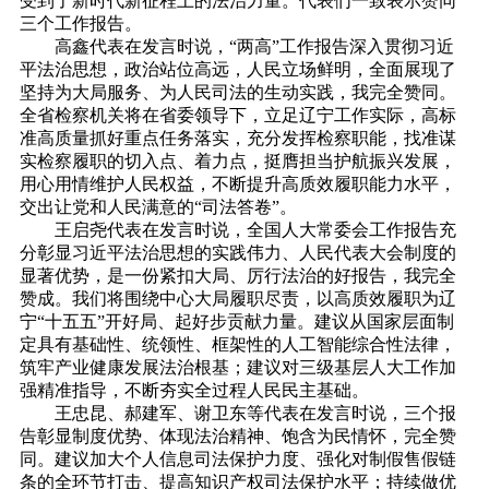
受到了新时代新征程上的法治力量。代表们一致表示赞同
三个工作报告。
高鑫代表在发言时说，“两高”工作报告深入贯彻习近
平法治思想，政治站位高远，人民立场鲜明，全面展现了
坚持为大局服务、为人民司法的生动实践，我完全赞同。
全省检察机关将在省委领导下，立足辽宁工作实际，高标
准高质量抓好重点任务落实，充分发挥检察职能，找准谋
实检察履职的切入点、着力点，挺膺担当护航振兴发展，
用心用情维护人民权益，不断提升高质效履职能力水平，
交出让党和人民满意的“司法答卷”。
王启尧代表在发言时说，全国人大常委会工作报告充
分彰显习近平法治思想的实践伟力、人民代表大会制度的
显著优势，是一份紧扣大局、厉行法治的好报告，我完全
赞成。我们将围绕中心大局履职尽责，以高质效履职为辽
宁“十五五”开好局、起好步贡献力量。建议从国家层面制
定具有基础性、统领性、框架性的人工智能综合性法律，
筑牢产业健康发展法治根基；建议对三级基层人大工作加
强精准指导，不断夯实全过程人民民主基础。
王忠昆、郝建军、谢卫东等代表在发言时说，三个报
告彰显制度优势、体现法治精神、饱含为民情怀，完全赞
同。建议加大个人信息司法保护力度、强化对制假售假链
条的全环节打击、提高知识产权司法保护水平；持续做优