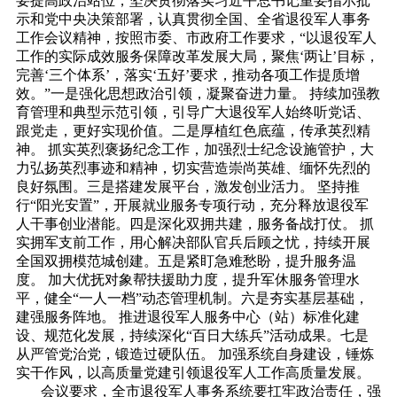
要提高政治站位，坚决贯彻落实习近平总书记重要指示批
示和党中央决策部署，认真贯彻全国、全省退役军人事务
工作会议精神，按照市委、市政府工作要求，“以退役军人
工作的实际成效服务保障改革发展大局，聚焦‘两让’目标，
完善‘三个体系’，落实‘五好’要求，推动各项工作提质增
效。”一是强化思想政治引领，凝聚奋进力量。 持续加强教
育管理和典型示范引领，引导广大退役军人始终听党话、
跟党走，更好实现价值。二是厚植红色底蕴，传承英烈精
神。 抓实英烈褒扬纪念工作，加强烈士纪念设施管护，大
力弘扬英烈事迹和精神，切实营造崇尚英雄、缅怀先烈的
良好氛围。三是搭建发展平台，激发创业活力。 坚持推
行“阳光安置”，开展就业服务专项行动，充分释放退役军
人干事创业潜能。四是深化双拥共建，服务备战打仗。 抓
实拥军支前工作，用心解决部队官兵后顾之忧，持续开展
全国双拥模范城创建。五是紧盯急难愁盼，提升服务温
度。 加大优抚对象帮扶援助力度，提升军休服务管理水
平，健全“一人一档”动态管理机制。六是夯实基层基础，
建强服务阵地。 推进退役军人服务中心（站）标准化建
设、规范化发展，持续深化“百日大练兵”活动成果。七是
从严管党治党，锻造过硬队伍。 加强系统自身建设，锤炼
实干作风，以高质量党建引领退役军人工作高质量发展。
会议要求，全市退役军人事务系统要扛牢政治责任，强