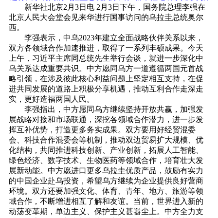
新华社北京2月3日电 2月3日下午，国务院总理李强在
北京人民大会堂会见来华进行国事访问的乌拉圭总统奥尔
西。
李强表示，中乌2023年建立全面战略伙伴关系以来，
双方各领域合作加速推进，取得了一系列丰硕成果。今天
上午，习近平主席同总统先生举行会谈，就进一步深化中
乌关系达成重要共识。中方愿同乌方一道遵循两国元首战
略引领，在涉及彼此核心利益问题上坚定相互支持，在促
进共同发展的道路上积极分享机遇，推动互利合作走深走
实，更好造福两国人民。
李强指出，中方愿同乌方继续坚持开放共赢，加强发
展战略对接和市场联通，深挖各领域合作潜力，进一步发
挥互补优势，打造更多务实成果。双方要用好经贸混委
会、科技合作混委会等机制，推动双边贸易扩大规模、优
化结构，共同推进科技创新、产业创新，拓展人工智能、
绿色经济、数字技术、生物医药等领域合作，培育壮大发
展新动能。中方愿进口更多乌拉圭优质产品，鼓励有实力
的中国企业赴乌投资，希望乌方继续为企业提供良好营商
环境。双方还要加强文化、体育、青年、地方、旅游等领
域合作，不断增进相互了解和友谊。当前，世界进入新的
动荡变革期，单边主义、保护主义甚嚣尘上。中方全力支