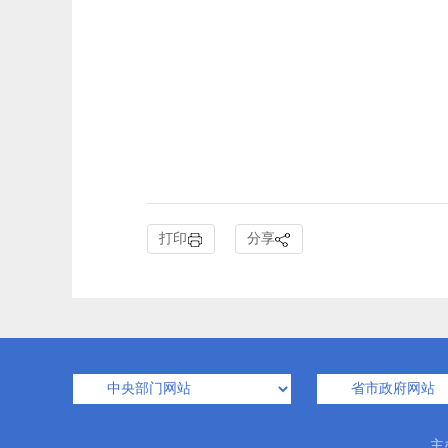
打印
分享
主