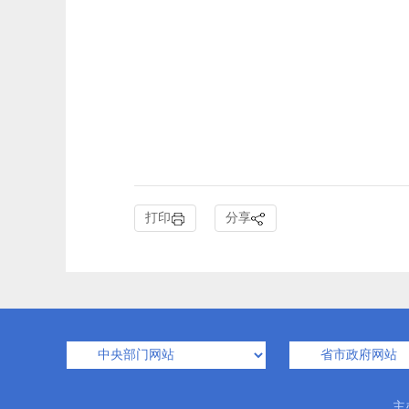
打印
分享
主